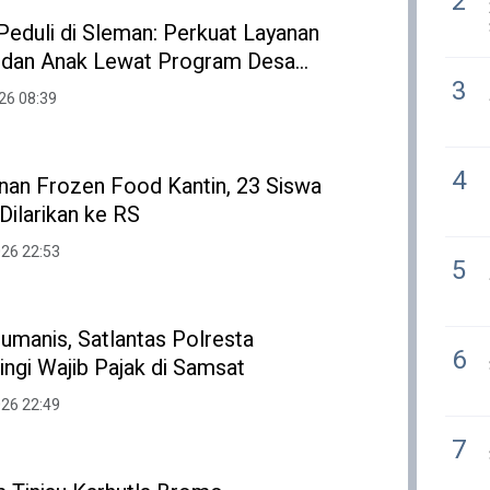
2
eduli di Sleman: Perkuat Layanan
 dan Anak Lewat Program Desa
3
HPK
26 08:39
4
nan Frozen Food Kantin, 23 Siswa
Dilarikan ke RS
026 22:53
5
Humanis, Satlantas Polresta
6
ngi Wajib Pajak di Samsat
026 22:49
7