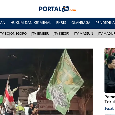
HAN
HUKUM DAN KRIMINAL
EKBIS
OLAHRAGA
PENDIDIK
JTV BOJONEGORO
JTV JEMBER
JTV KEDIRI
JTV MADIUN
JTV MADU
Perse
Tekuk
Sepak 