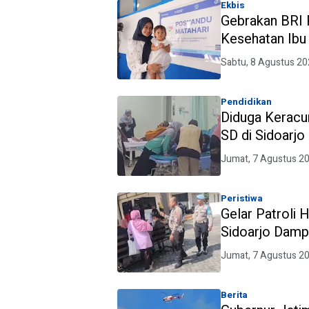
Ekbis
Gebrakan BRI P
Kesehatan Ibu
Brilian 1000 
Sabtu, 8 Agustus 20
Pendidikan
Diduga Keracu
SD di Sidoarjo 
Jumat, 7 Agustus 2
Peristiwa
Gelar Patroli 
Sidoarjo Dampi
Jumat, 7 Agustus 2
Berita