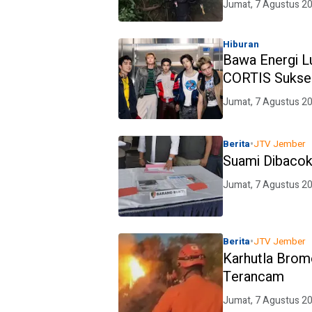
Jumat, 7 Agustus 2
Hiburan
Bawa Energi Lu
CORTIS Sukse
Jumat, 7 Agustus 2
•
Berita
JTV Jember
Suami Dibacok 
Jumat, 7 Agustus 2
•
Berita
JTV Jember
Karhutla Brom
Terancam
Jumat, 7 Agustus 2