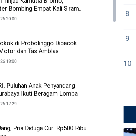
 Tinjau Karhutla Bromo,
ter Bombing Empat Kali Siram
8
026 20:00
9
Rokok di Probolinggo Dibacok
 Motor dan Tas Amblas
026 18:00
10
I, Puluhan Anak Penyandang
 Surabaya Ikuti Beragam Lomba
026 17:29
ang, Pria Diduga Curi Rp500 Ribu