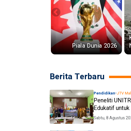
Piala Dunia 2026
Berita Terbaru
•
Pendidikan
JTV Ma
Peneliti UNIT
Edukatif untuk
SD
Sabtu, 8 Agustus 20