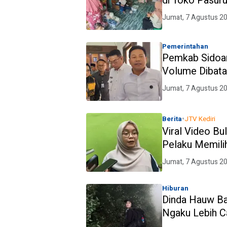
di Toko Pasur
Jumat, 7 Agustus 2
Pemerintahan
Pemkab Sidoar
Volume Dibatas
Jumat, 7 Agustus 2
•
Berita
JTV Kediri
Viral Video Bu
Pelaku Memili
Jumat, 7 Agustus 2
Hiburan
Dinda Hauw B
Ngaku Lebih C