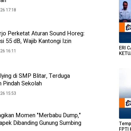
uan
026 17:18
jo Perketat Aturan Sound Horeg:
i 55 dB, Wajib Kantongi Izin
ERI 
026 16:11
KETU
llying di SMP Blitar, Terduga
h Pindah Sekolah
026 15:53
agikan Momen "Merbabu Dump,"
apek Dibanding Gunung Sumbing
Tempa
FPTI 