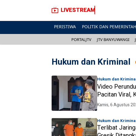
LIVESTREAM
PERISTIWA
POLITIK DAN PEMERINTA
PORTALJTV
JTV BANYUWANGI
Hukum dan Kriminal
Hukum dan Krimina
Video Perundun
Pacitan Viral,
hingga Makan
Kamis, 6 Agustus 20
Hukum dan Krimina
Terlibat Jarin
Gresik Ditangk