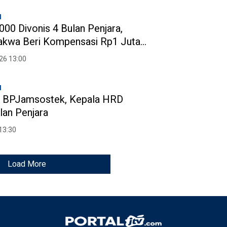
l
000 Divonis 4 Bulan Penjara,
akwa Beri Kompensasi Rp1 Juta
n
26 13:00
l
n BPJamsostek, Kepala HRD
lan Penjara
13:30
Load More