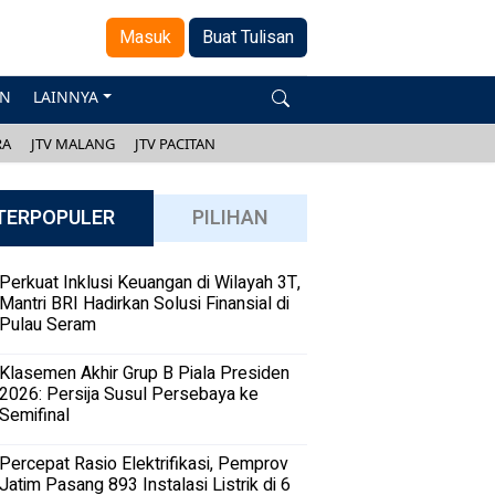
Masuk
Buat Tulisan
AN
LAINNYA
RA
JTV MALANG
JTV PACITAN
TERPOPULER
PILIHAN
Perkuat Inklusi Keuangan di Wilayah 3T,
Mantri BRI Hadirkan Solusi Finansial di
Pulau Seram
Klasemen Akhir Grup B Piala Presiden
2026: Persija Susul Persebaya ke
Semifinal
Percepat Rasio Elektrifikasi, Pemprov
Jatim Pasang 893 Instalasi Listrik di 6