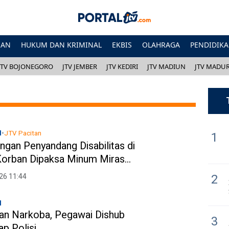
HAN
HUKUM DAN KRIMINAL
EKBIS
OLAHRAGA
PENDIDIK
JTV BOJONEGORO
JTV JEMBER
JTV KEDIRI
JTV MADIUN
JTV MADU
•
l
JTV Pacitan
1
gan Penyandang Disabilitas di
 Korban Dipaksa Minum Miras
 Pecahan Genteng
2
26 11:44
l
gan Narkoba, Pegawai Dishub
3
ap Polisi