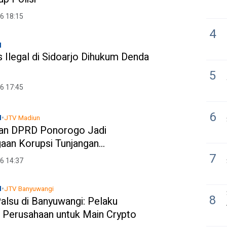
6 18:15
4
l
s Ilegal di Sidoarjo Dihukum Denda
5
6 17:45
6
•
l
JTV Madiun
an DPRD Ponorogo Jadi
aan Korupsi Tunjangan
rugian Negara Diperkirakan Rp3,6
7
6 14:37
•
l
JTV Banyuwangi
8
alsu di Banyuwangi: Pelaku
 Perusahaan untuk Main Crypto