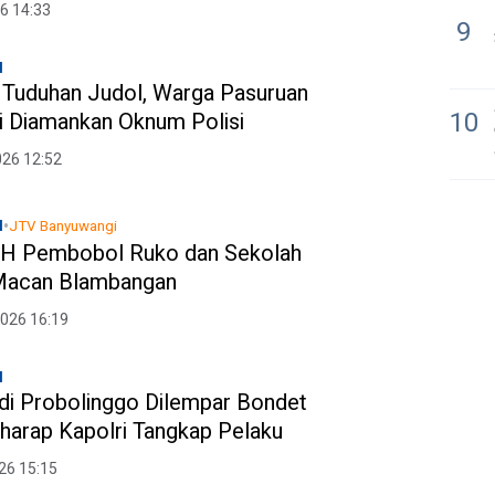
6 14:33
9
l
t Tuduhan Judol, Warga Pasuruan
10
i Diamankan Oknum Polisi
026 12:52
•
l
JTV Banyuwangi
H Pembobol Ruko dan Sekolah
 Macan Blambangan
2026 16:19
l
i Probolinggo Dilempar Bondet
rharap Kapolri Tangkap Pelaku
26 15:15