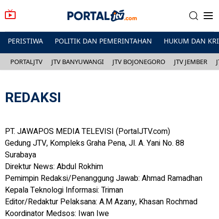
PERISTIWA
POLITIK DAN PEMERINTAHAN
HUKUM DAN KR
PORTALJTV
JTV BANYUWANGI
JTV BOJONEGORO
JTV JEMBER
REDAKSI
PT. JAWAPOS MEDIA TELEVISI (PortalJTV.com)
Gedung JTV, Kompleks Graha Pena, Jl. A. Yani No. 88
Surabaya
Direktur News: Abdul Rokhim
Pemimpin Redaksi/Penanggung Jawab: Ahmad Ramadhan
Kepala Teknologi Informasi: Triman
Editor/Redaktur Pelaksana: A.M Azany, Khasan Rochmad
Koordinator Medsos: Iwan Iwe