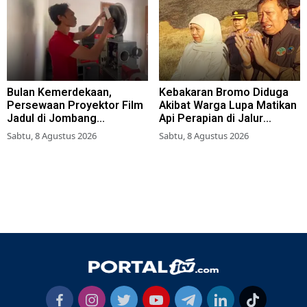
Bulan Kemerdekaan,
Kebakaran Bromo Diduga
Persewaan Proyektor Film
Akibat Warga Lupa Matikan
Jadul di Jombang
Api Perapian di Jalur
Meningkat
Tradisional
Sabtu, 8 Agustus 2026
Sabtu, 8 Agustus 2026