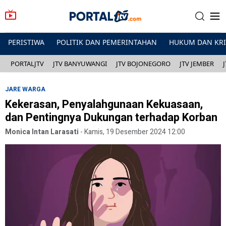
PERISTIWA
POLITIK DAN PEMERINTAHAN
HUKUM DAN KR
PORTALJTV
JTV BANYUWANGI
JTV BOJONEGORO
JTV JEMBER
JARE WARGA
Kekerasan, Penyalahgunaan Kekuasaan,
dan Pentingnya Dukungan terhadap Korban
Monica Intan Larasati
-
Kamis, 19 Desember 2024 12:00