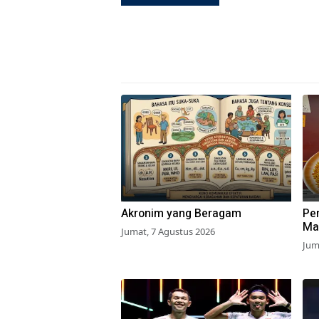
Akronim yang Beragam
Pe
Ma
Jumat, 7 Agustus 2026
Net
Jum