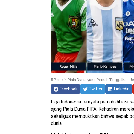
5 Pemain Piala Dunia yang Pernah Tinggalkan Jej
Facebook
Twitter
Linkedin
Liga Indonesia
ternyata pernah dihiasi 
ajang
Piala Dunia FIFA
. Kehadiran mereka
sekaligus membuktikan bahwa sepak bol
dunia.