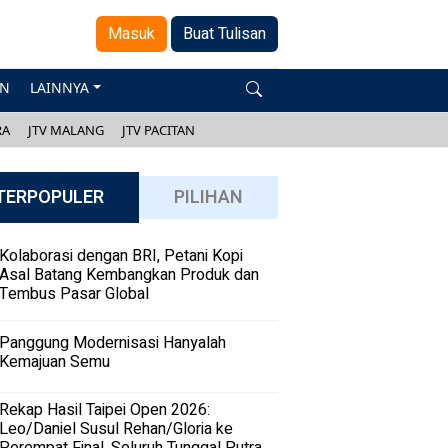
Masuk
Buat Tulisan
AN
LAINNYA
RA
JTV MALANG
JTV PACITAN
TERPOPULER
PILIHAN
Kolaborasi dengan BRI, Petani Kopi
Asal Batang Kembangkan Produk dan
Tembus Pasar Global
Panggung Modernisasi Hanyalah
Kemajuan Semu
Rekap Hasil Taipei Open 2026:
Leo/Daniel Susul Rehan/Gloria ke