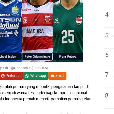
4
5
6
ak di Liga Indonesia. (Foto:FIFA)
7
Pinterest
Whatsapp
Email
sejumlah pemain yang memiliki pengalaman tampil di
 menjadi warna tersendiri bagi kompetisi nasional
8
a Indonesia pernah menarik perhatian pemain kelas