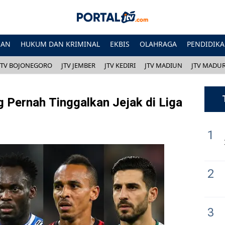
HAN
HUKUM DAN KRIMINAL
EKBIS
OLAHRAGA
PENDIDIK
JTV BOJONEGORO
JTV JEMBER
JTV KEDIRI
JTV MADIUN
JTV MADU
g Pernah Tinggalkan Jejak di Liga
1
2
3