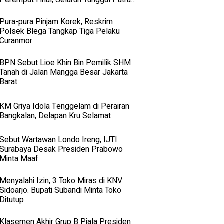
Perempat Final, Seluruh Tunggal Putra
Terhenti
Pura-pura Pinjam Korek, Reskrim
Polsek Blega Tangkap Tiga Pelaku
Curanmor
BPN Sebut Lioe Khin Bin Pemilik SHM
Tanah di Jalan Mangga Besar Jakarta
Barat
KM Griya Idola Tenggelam di Perairan
Bangkalan, Delapan Kru Selamat
Sebut Wartawan Londo Ireng, IJTI
Surabaya Desak Presiden Prabowo
Minta Maaf
Menyalahi Izin, 3 Toko Miras di KNV
Sidoarjo. Bupati Subandi Minta Toko
Ditutup
Klasemen Akhir Grup B Piala Presiden