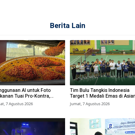
Berita Lain
nggunaan AI untuk Foto
Tim Bulu Tangkis Indonesia
kanan Tuai Pro-Kontra,
Target 1 Medali Emas di Asia
izen: Mending Foto Asli
Games 2026
at, 7 Agustus 2026
Jumat, 7 Agustus 2026