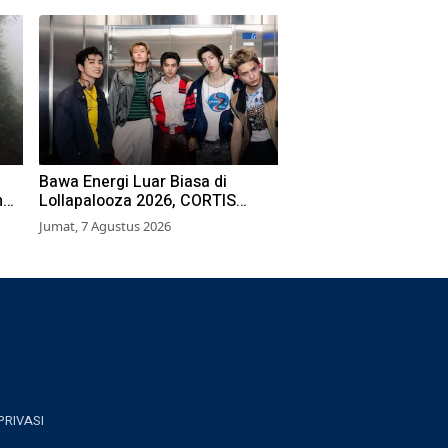
Bawa Energi Luar Biasa di
h
Lollapalooza 2026, CORTIS
Sukses Tembus Pasar Musik
Jumat, 7 Agustus 2026
Global
PRIVASI