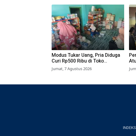
Modus Tukar Uang, Pria Diduga
Pe
Curi Rp500 Ribu di Toko
At
Pasuruan
Dib
Jumat, 7 Agustus 2026
Jum
Izi
INDEKS