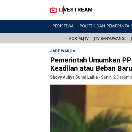
LIVESTREAM
PERISTIWA
POLITIK DAN PEMERINTA
PORTALJTV
JTV BANYUWANGI
JARE WARGA
Pemerintah Umumkan PP
Keadilan atau Beban Bar
Shovy Auliya Suhel Lailia
-
Senin, 2 Desemb