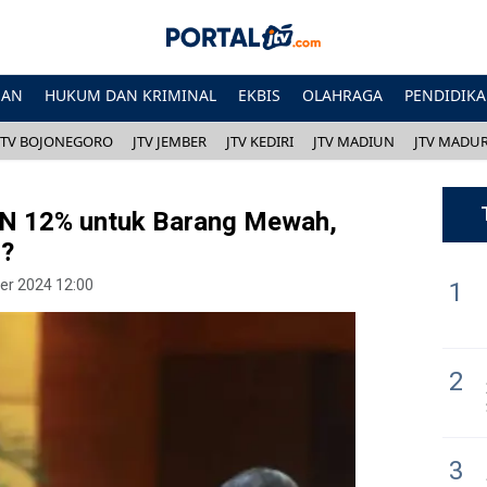
HAN
HUKUM DAN KRIMINAL
EKBIS
OLAHRAGA
PENDIDIK
JTV BOJONEGORO
JTV JEMBER
JTV KEDIRI
JTV MADIUN
JTV MADU
N 12% untuk Barang Mewah,
u?
er 2024 12:00
1
2
3