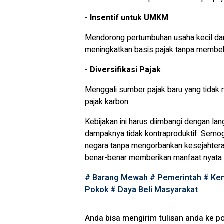
- Insentif untuk UMKM
Mendorong pertumbuhan usaha kecil dan
meningkatkan basis pajak tanpa membeba
- Diversifikasi Pajak
Menggali sumber pajak baru yang tidak m
pajak karbon.
Kebijakan ini harus diimbangi dengan l
dampaknya tidak kontraproduktif. Sem
negara tanpa mengorbankan kesejahteraan
benar-benar memberikan manfaat nyata b
#
Barang Mewah
#
Pemerintah
#
Ken
Pokok
#
Daya Beli Masyarakat
Anda bisa mengirim tulisan anda ke
po