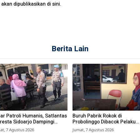
akan dipublikasikan di sini.
Berita Lain
ar Patroli Humanis, Satlantas
Buruh Pabrik Rokok di
resta Sidoarjo Dampingi
Probolinggo Dibacok Pelaku
ib Pajak di Samsat
Begal, Motor dan Tas Amblas
at, 7 Agustus 2026
Jumat, 7 Agustus 2026