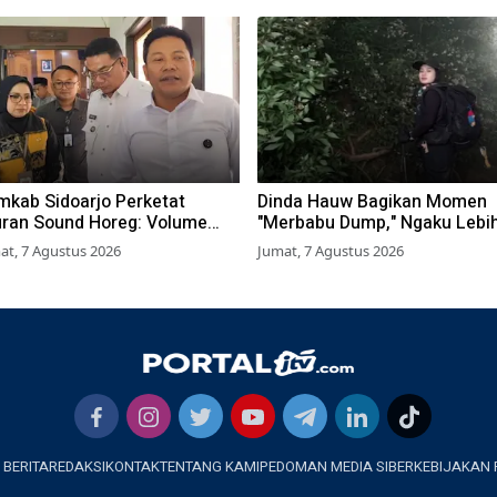
mkab Sidoarjo Perketat
Dinda Hauw Bagikan Momen
uran Sound Horeg: Volume
"Merbabu Dump," Ngaku Lebi
atasi 55 dB, Wajib Kantongi
Capek Dibanding Gunung
at, 7 Agustus 2026
Jumat, 7 Agustus 2026
n
Sumbing
 BERITA
REDAKSI
KONTAK
TENTANG KAMI
PEDOMAN MEDIA SIBER
KEBIJAKAN 