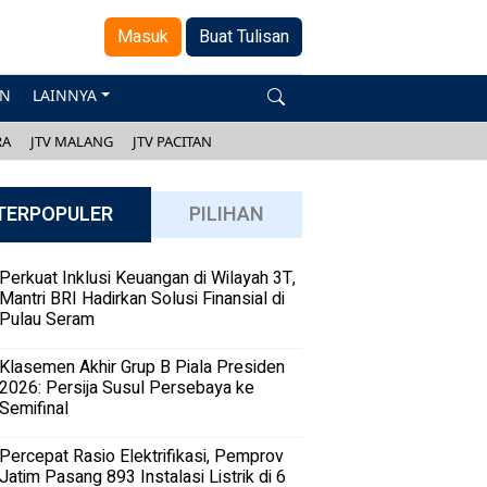
Masuk
Buat Tulisan
AN
LAINNYA
RA
JTV MALANG
JTV PACITAN
TERPOPULER
PILIHAN
Perkuat Inklusi Keuangan di Wilayah 3T,
Mantri BRI Hadirkan Solusi Finansial di
Pulau Seram
Klasemen Akhir Grup B Piala Presiden
2026: Persija Susul Persebaya ke
Semifinal
Percepat Rasio Elektrifikasi, Pemprov
Jatim Pasang 893 Instalasi Listrik di 6