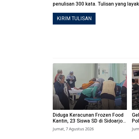
penulisan 300 kata. Tulisan yang layak 
KIRIM TULISAN
Diduga Keracunan Frozen Food
Gel
Kantin, 23 Siswa SD di Sidoarjo
Pol
Dilarikan ke RS
Waj
Jumat, 7 Agustus 2026
Jum