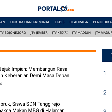
HAN
HUKUM DAN KRIMINAL
EKBIS
OLAHRAGA
PENDIDIK
JTV BOJONEGORO
JTV JEMBER
JTV KEDIRI
JTV MADIUN
JTV MADU
 Jejak Impian: Membangun Rasa
1
dan Keberanian Demi Masa Depan
26
2
bruk, Siswa SDN Tanggirejo
paksa Makan MBG di Halaman
3