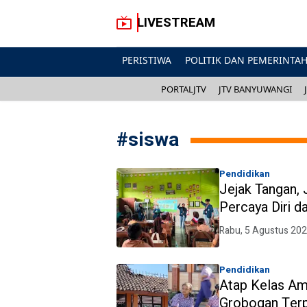
LIVESTREAM
PERISTIWA
POLITIK DAN PEMERINTA
PORTALJTV
JTV BANYUWANGI
#
siswa
Pendidikan
Jejak Tangan,
Percaya Diri 
Rabu, 5 Agustus 20
Pendidikan
Atap Kelas Am
Grobogan Ter