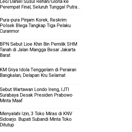
Leo/Daniel Susul Rehan/Gloria ke
Perempat Final, Seluruh Tunggal Putra
Terhenti
Pura-pura Pinjam Korek, Reskrim
Polsek Blega Tangkap Tiga Pelaku
Curanmor
BPN Sebut Lioe Khin Bin Pemilik SHM
Tanah di Jalan Mangga Besar Jakarta
Barat
KM Griya Idola Tenggelam di Perairan
Bangkalan, Delapan Kru Selamat
Sebut Wartawan Londo Ireng, IJTI
Surabaya Desak Presiden Prabowo
Minta Maaf
Menyalahi Izin, 3 Toko Miras di KNV
Sidoarjo. Bupati Subandi Minta Toko
Ditutup