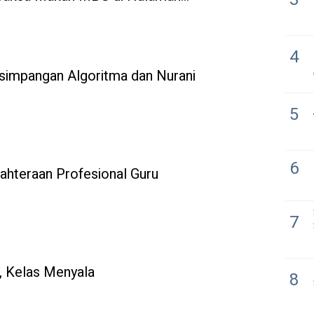
4
rsimpangan Algoritma dan Nurani
5
6
ahteraan Profesional Guru
7
, Kelas Menyala
8