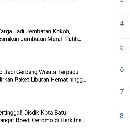
4
Warga Jadi Jembatan Kokoh,
esmikan Jembatan Merah Putih
5
6
 Jadi Gerbang Wisata Terpadu
dirkan Paket Liburan Hemat hingga
7
ertinggal! Disdik Kota Batu
8
ngat Boedi Oetomo di Harkitnas