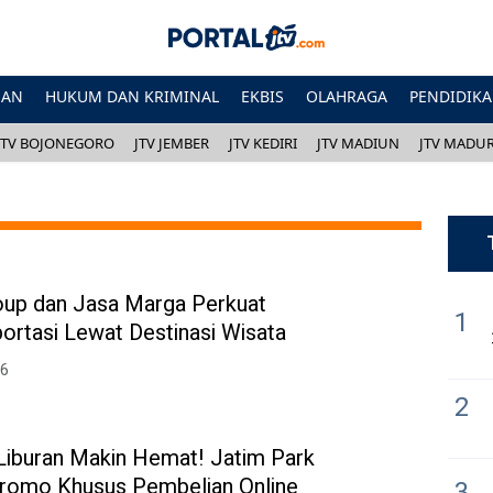
HAN
HUKUM DAN KRIMINAL
EKBIS
OLAHRAGA
PENDIDIK
JTV BOJONEGORO
JTV JEMBER
JTV KEDIRI
JTV MADIUN
JTV MADU
oup dan Jasa Marga Perkuat
1
ortasi Lewat Destinasi Wisata
26
2
 Liburan Makin Hemat! Jatim Park
romo Khusus Pembelian Online
3