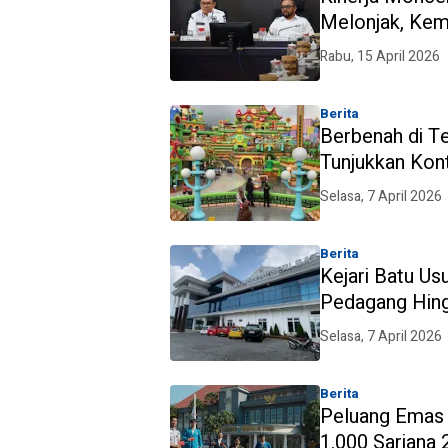
Melonjak, Kem
Serentak
Rabu, 15 April 2026
Berita
Berbenah di T
Tunjukkan Kont
Ratusan Juta
Selasa, 7 April 2026
Berita
Kejari Batu Us
Pedagang Hing
Selasa, 7 April 2026
Berita
Peluang Emas 
1.000 Sarjana