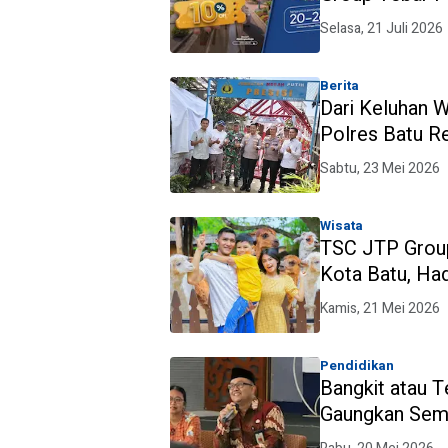
Selasa, 21 Juli 2026
Berita
Dari Keluhan 
Polres Batu R
Presisi
Sabtu, 23 Mei 2026
Wisata
TSC JTP Group
Kota Batu, Ha
Internasional
Kamis, 21 Mei 2026
Pendidikan
Bangkit atau T
Gaungkan Sema
2026