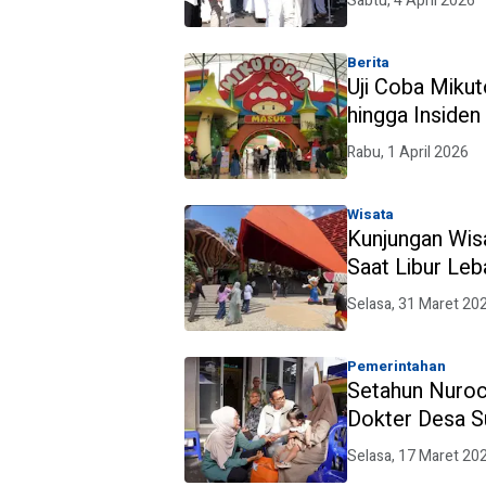
Sabtu, 4 April 2026
Berita
Uji Coba Miku
hingga Insiden
Evaluasi Serius
Rabu, 1 April 2026
Wisata
Kunjungan Wis
Saat Libur Leb
Selasa, 31 Maret 20
Pemerintahan
Setahun Nuroc
Dokter Desa S
Selasa, 17 Maret 20