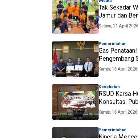
Wisata
Tak Sekadar Wi
Jamur dan Ber
Selasa, 21 April 202
Pemerintahan
Gas Penataan!
Pengembang Se
Kamis, 16 April 2026
Kesehatan
RSUD Karsa H
Konsultasi Pub
Vaksinasi
Kamis, 16 April 2026
Pemerintahan
Kinerja Monce