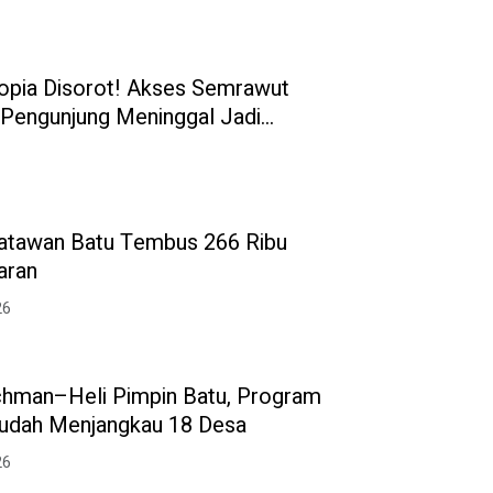
topia Disorot! Akses Semrawut
 Pengunjung Meninggal Jadi
.
atawan Batu Tembus 266 Ribu
aran
26
hman–Heli Pimpin Batu, Program
udah Menjangkau 18 Desa
26