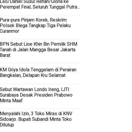
Leo/Daniel Susul Rehan/Gloria ke
Perempat Final, Seluruh Tunggal Putra
Terhenti
Pura-pura Pinjam Korek, Reskrim
Polsek Blega Tangkap Tiga Pelaku
Curanmor
BPN Sebut Lioe Khin Bin Pemilik SHM
Tanah di Jalan Mangga Besar Jakarta
Barat
KM Griya Idola Tenggelam di Perairan
Bangkalan, Delapan Kru Selamat
Sebut Wartawan Londo Ireng, IJTI
Surabaya Desak Presiden Prabowo
Minta Maaf
Menyalahi Izin, 3 Toko Miras di KNV
Sidoarjo. Bupati Subandi Minta Toko
Ditutup