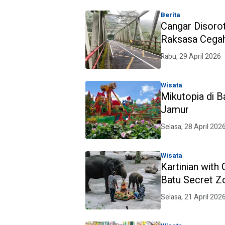
Berita
Cangar Disoro
Raksasa Cegah
Rabu, 29 April 2026
Wisata
Mikutopia di B
Jamur
Selasa, 28 April 202
Wisata
Kartinian with
Batu Secret Z
Selasa, 21 April 202