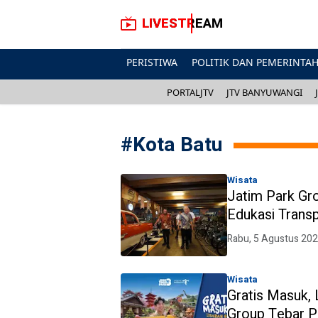
LIVESTREAM
PERISTIWA
POLITIK DAN PEMERINTA
PORTALJTV
JTV BANYUWANGI
#
Kota Batu
Wisata
Jatim Park Gr
Edukasi Transp
Rabu, 5 Agustus 20
Wisata
Gratis Masuk,
Group Tebar P