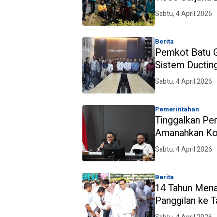
Sabtu, 4 April 2026
Berita
Pemkot Batu G
Sistem Ducting
Sabtu, 4 April 2026
Pemerintahan
Tinggalkan Pem
Amanahkan Kot
Sabtu, 4 April 2026
Berita
14 Tahun Menan
Panggilan ke T