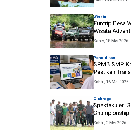
Rabu, 20 Mei 2026
Wisata
Funtrip Desa W
Wisata Advent
Senin, 18 Mei 2026
Pendidikan
SPMB SMP Kota
Pastikan Trans
Sabtu, 16 Mei 2026
Olahraga
Spektakuler! 
Championship J
Sabtu, 2 Mei 2026