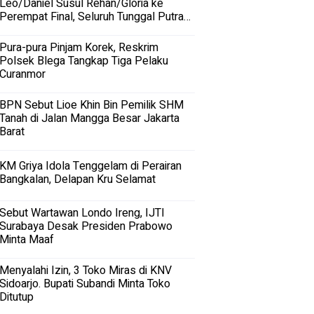
Leo/Daniel Susul Rehan/Gloria ke
Perempat Final, Seluruh Tunggal Putra
Terhenti
Pura-pura Pinjam Korek, Reskrim
Polsek Blega Tangkap Tiga Pelaku
Curanmor
BPN Sebut Lioe Khin Bin Pemilik SHM
Tanah di Jalan Mangga Besar Jakarta
Barat
KM Griya Idola Tenggelam di Perairan
Bangkalan, Delapan Kru Selamat
Sebut Wartawan Londo Ireng, IJTI
Surabaya Desak Presiden Prabowo
Minta Maaf
Menyalahi Izin, 3 Toko Miras di KNV
Sidoarjo. Bupati Subandi Minta Toko
Ditutup