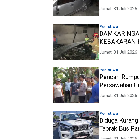
Guardrail di J
Jumat, 31 Juli 2026
Peristiwa
DAMKAR NGAW
KEBAKARAN H
Jumat, 31 Juli 2026
Peristiwa
Pencari Rumpu
Persawahan Ge
Tunggal
Jumat, 31 Juli 2026
Peristiwa
Diduga Kurang
Tabrak Bus Par
Beruntun di P