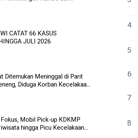
alur Rawan
4
I CATAT 66 KASUS
INGGA JULI 2026
5
6
t Ditemukan Meninggal di Parit
neng, Diduga Korban Kecelakaan
7
 Fokus, Mobil Pick-up KDKMP
8
iwisata hingga Picu Kecelakaan
onorogo