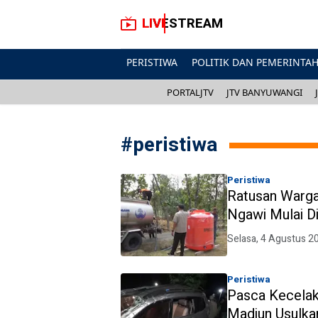
LIVESTREAM
PERISTIWA
POLITIK DAN PEMERINTA
PORTALJTV
JTV BANYUWANGI
#
peristiwa
Peristiwa
Ratusan Warg
Ngawi Mulai Di
Selasa, 4 Agustus 2
Peristiwa
Pasca Kecelak
Madiun Usulk