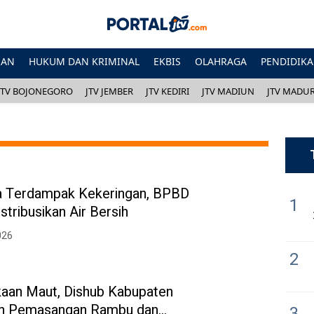
HAN
HUKUM DAN KRIMINAL
EKBIS
OLAHRAGA
PENDIDIK
JTV BOJONEGORO
JTV JEMBER
JTV KEDIRI
JTV MADIUN
JTV MADU
a Terdampak Kekeringan, BPBD
1
stribusikan Air Bersih
026
2
aan Maut, Dishub Kabupaten
an Pemasangan Rambu dan
3