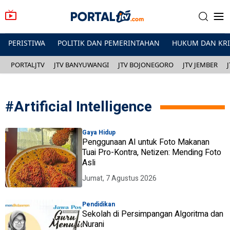
PERISTIWA
POLITIK DAN PEMERINTAHAN
HUKUM DAN KR
PORTALJTV
JTV BANYUWANGI
JTV BOJONEGORO
JTV JEMBER
#
Artificial Intelligence
Gaya Hidup
Penggunaan AI untuk Foto Makanan
Tuai Pro-Kontra, Netizen: Mending Foto
Asli
Jumat, 7 Agustus 2026
Pendidikan
Sekolah di Persimpangan Algoritma dan
Nurani