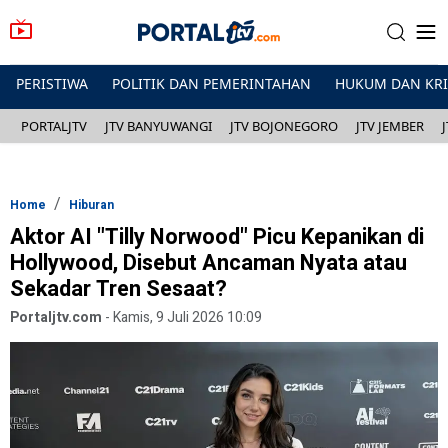
PERISTIWA
POLITIK DAN PEMERINTAHAN
HUKUM DAN KR
PORTALJTV
JTV BANYUWANGI
JTV BOJONEGORO
JTV JEMBER
Home
Hiburan
Aktor AI "Tilly Norwood" Picu Kepanikan di
Hollywood, Disebut Ancaman Nyata atau
Sekadar Tren Sesaat?
Portaljtv.com
-
Kamis, 9 Juli 2026 10:09