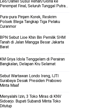
Leo/Daniel Susul Rehan/Gloria ke
Perempat Final, Seluruh Tunggal Putra
Terhenti
Pura-pura Pinjam Korek, Reskrim
Polsek Blega Tangkap Tiga Pelaku
Curanmor
BPN Sebut Lioe Khin Bin Pemilik SHM
Tanah di Jalan Mangga Besar Jakarta
Barat
KM Griya Idola Tenggelam di Perairan
Bangkalan, Delapan Kru Selamat
Sebut Wartawan Londo Ireng, IJTI
Surabaya Desak Presiden Prabowo
Minta Maaf
Menyalahi Izin, 3 Toko Miras di KNV
Sidoarjo. Bupati Subandi Minta Toko
Ditutup