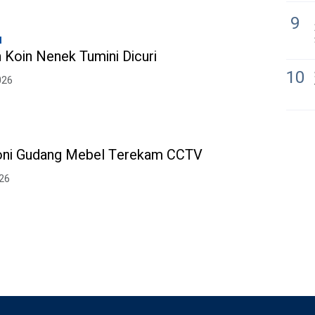
9
l
 Koin Nenek Tumini Dicuri
10
026
oni Gudang Mebel Terekam CCTV
026