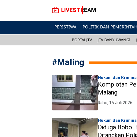
LIVESTREAM
PERISTIWA
POLITIK DAN PEMERINTA
PORTALJTV
JTV BANYUWANGI
#
Maling
Hukum dan Krimina
Komplotan Pen
Malang
Rabu, 15 Juli 2026
Hukum dan Krimina
Diduga Bobol B
Ditangkap Poli