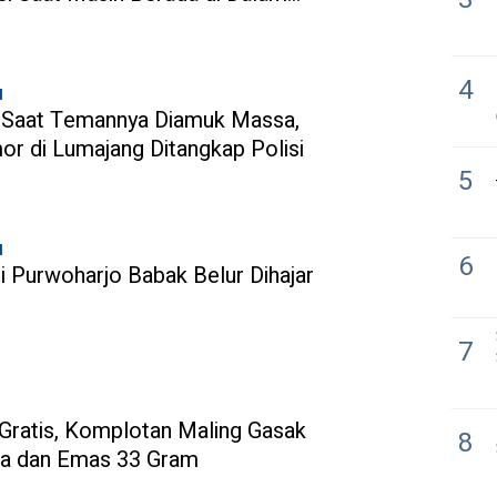
4
l
 Saat Temannya Diamuk Massa,
r di Lumajang Ditangkap Polisi
5
l
6
i Purwoharjo Babak Belur Dihajar
7
Gratis, Komplotan Maling Gasak
8
ta dan Emas 33 Gram