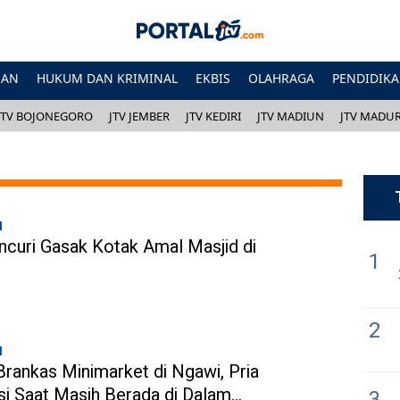
HAN
HUKUM DAN KRIMINAL
EKBIS
OLAHRAGA
PENDIDIK
JTV BOJONEGORO
JTV JEMBER
JTV KEDIRI
JTV MADIUN
JTV MADU
l
curi Gasak Kotak Amal Masjid di
1
2
l
rankas Minimarket di Ngawi, Pria
si Saat Masih Berada di Dalam
3