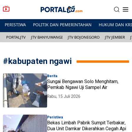
PERISTIWA
POLITIK DAN PEMERINTAHAN
HUKUM DAN KR
PORTALJTV
JTV BANYUWANGI
JTV BOJONEGORO
JTV JEMBER
#
kabupaten ngawi
Berita
Sungai Bengawan Solo Menghitam,
Pemkab Ngawi Uji Sampel Air
Rabu, 15 Juli 2026
Peristiwa
Bekas Limbah Pabrik Sumpit Terbakar,
Dua Unit Damkar Dikerahkan Cegah Api