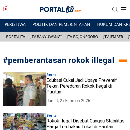
PERISTIWA
POLITIK DAN PEMERINTAHAN
HUKUM DAN KR
PORTALJTV
JTV BANYUWANGI
JTV BOJONEGORO
JTV JEMBER
#
pemberantasan rokok illegal
Berita
Edukasi Cukai Jadi Upaya Preventif
Tekan Peredaran Rokok Ilegal di
Pacitan
Jumat, 27 Februari 2026
Berita
Rokok Ilegal Disebut Ganggu Stabilitas
Harga Tembakau Lokal di Pacitan