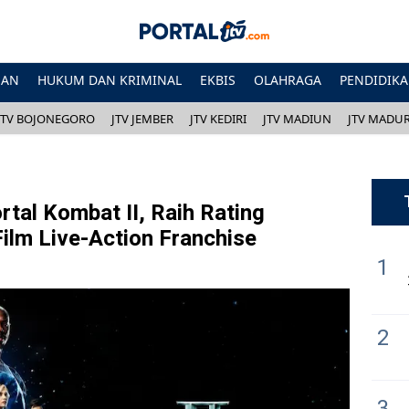
HAN
HUKUM DAN KRIMINAL
EKBIS
OLAHRAGA
PENDIDIK
JTV BOJONEGORO
JTV JEMBER
JTV KEDIRI
JTV MADIUN
JTV MADU
rtal Kombat II, Raih Rating
Film Live-Action Franchise
1
2
3