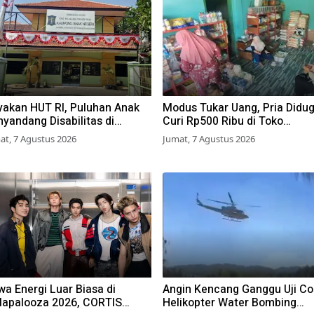
yakan HUT RI, Puluhan Anak
Modus Tukar Uang, Pria Didu
yandang Disabilitas di
Curi Rp500 Ribu di Toko
rabaya Ikuti Beragam Lomba
Pasuruan
at, 7 Agustus 2026
Jumat, 7 Agustus 2026
a Energi Luar Biasa di
Angin Kencang Ganggu Uji C
llapalooza 2026, CORTIS
Helikopter Water Bombing