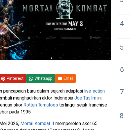
4
5
6
Pinterest
Whatsapp
Email
7
 pencapaian baru dalam sejarah adaptasi
live-action
embali menghadirkan aktor Indonesia
Joe Taslim
ini
engan skor
Rotten Tomatoes
tertinggi sejak franchise
lebar pada 1995.
8
Mei 2026,
Mortal Kombat II
memperoleh skor 65