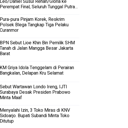
Leo/Daniel Susul Rehan/Gloria ke
Perempat Final, Seluruh Tunggal Putra
Terhenti
Pura-pura Pinjam Korek, Reskrim
Polsek Blega Tangkap Tiga Pelaku
Curanmor
BPN Sebut Lioe Khin Bin Pemilik SHM
Tanah di Jalan Mangga Besar Jakarta
Barat
KM Griya Idola Tenggelam di Perairan
Bangkalan, Delapan Kru Selamat
Sebut Wartawan Londo Ireng, IJTI
Surabaya Desak Presiden Prabowo
Minta Maaf
Menyalahi Izin, 3 Toko Miras di KNV
Sidoarjo. Bupati Subandi Minta Toko
Ditutup