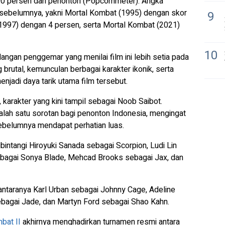
 90 persen dari penonton (Popcornmeter). Angka
sebelumnya, yakni Mortal Kombat (1995) dengan skor
9
 (1997) dengan 4 persen, serta Mortal Kombat (2021)
10
langan penggemar yang menilai film ini lebih setia pada
brutal, kemunculan berbagai karakter ikonik, serta
enjadi daya tarik utama film tersebut.
arakter yang kini tampil sebagai Noob Saibot.
alah satu sorotan bagi penonton Indonesia, mengingat
ebelumnya mendapat perhatian luas.
 dibintangi Hiroyuki Sanada sebagai Scorpion, Ludi Lin
bagai Sonya Blade, Mehcad Brooks sebagai Jax, dan
antaranya Karl Urban sebagai Johnny Cage, Adeline
sebagai Jade, dan Martyn Ford sebagai Shao Kahn.
bat II
akhirnya menghadirkan turnamen resmi antara