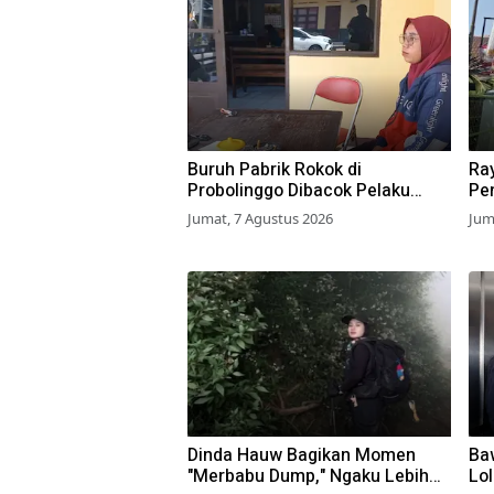
Buruh Pabrik Rokok di
Ra
Probolinggo Dibacok Pelaku
Pen
Begal, Motor dan Tas Amblas
Su
Jumat, 7 Agustus 2026
Jum
Dinda Hauw Bagikan Momen
Baw
"Merbabu Dump," Ngaku Lebih
Lo