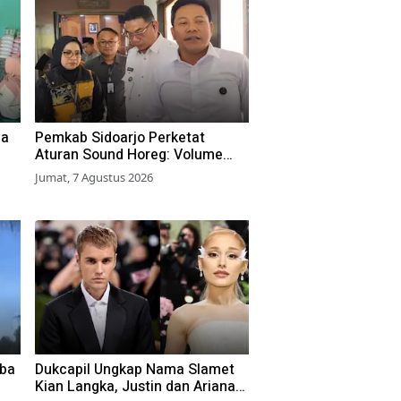
ga
Pemkab Sidoarjo Perketat
Aturan Sound Horeg: Volume
Dibatasi 55 dB, Wajib Kantongi
Jumat, 7 Agustus 2026
Izin
oba
Dukcapil Ungkap Nama Slamet
Kian Langka, Justin dan Ariana