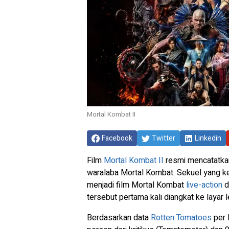
Mortal Kombat II
Facebook
Twitter
Linkedin
Film
Mortal Kombat II
resmi mencatatkan
waralaba Mortal Kombat. Sekuel yang k
menjadi film Mortal Kombat
live-action
d
tersebut pertama kali diangkat ke layar 
Berdasarkan data
Rotten Tomatoes
per 