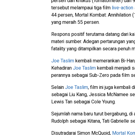
persen dari kritikus (Tomatometer) dan
tersebut melampaui tiga film
live-action
44 persen, Mortal Kombat: Annihilation
yang meraih 55 persen.
Respons positif terutama datang dari ka
materi sumber. Adegan pertarungan yang 
fatality yang ditampilkan secara penuh m
Joe Taslim
kembali memerankan Bi-Han, k
Kehadiran
Joe Taslim
kembali menjadi s
perannya sebagai Sub-Zero pada film s
Selain
Joe Taslim
, film ini juga kembali
sebagai Liu Kang, Jessica McNamee se
Lewis Tan sebagai Cole Young.
Sejumlah nama baru turut bergabung, di 
Rudolph sebagai Kitana, Tati Gabrielle 
Disutradarai Simon McQuoid,
Mortal Kom