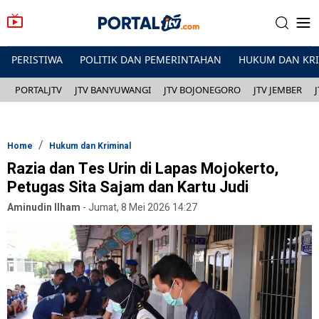
PERISTIWA
POLITIK DAN PEMERINTAHAN
HUKUM DAN KR
PORTALJTV
JTV BANYUWANGI
JTV BOJONEGORO
JTV JEMBER
Home
Hukum dan Kriminal
Razia dan Tes Urin di Lapas Mojokerto,
Petugas Sita Sajam dan Kartu Judi
Aminudin Ilham
-
Jumat, 8 Mei 2026 14:27