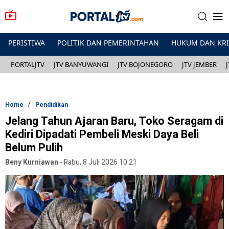
PERISTIWA
POLITIK DAN PEMERINTAHAN
HUKUM DAN KR
PORTALJTV
JTV BANYUWANGI
JTV BOJONEGORO
JTV JEMBER
Home
Pendidikan
Jelang Tahun Ajaran Baru, Toko Seragam di
Kediri Dipadati Pembeli Meski Daya Beli
Belum Pulih
Beny Kurniawan
-
Rabu, 8 Juli 2026 10:21