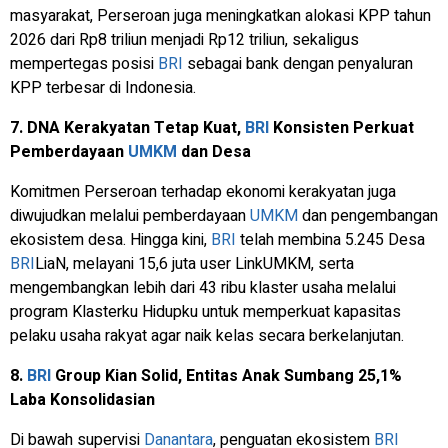
masyarakat, Perseroan juga meningkatkan alokasi KPP tahun
2026 dari Rp8 triliun menjadi Rp12 triliun, sekaligus
mempertegas posisi
BRI
sebagai bank dengan penyaluran
KPP terbesar di Indonesia.
7. DNA Kerakyatan Tetap Kuat,
BRI
Konsisten Perkuat
Pemberdayaan
UMKM
dan Desa
Komitmen Perseroan terhadap ekonomi kerakyatan juga
diwujudkan melalui pemberdayaan
UMKM
dan pengembangan
ekosistem desa. Hingga kini,
BRI
telah membina 5.245 Desa
BRI
LiaN, melayani 15,6 juta user LinkUMKM, serta
mengembangkan lebih dari 43 ribu klaster usaha melalui
program Klasterku Hidupku untuk memperkuat kapasitas
pelaku usaha rakyat agar naik kelas secara berkelanjutan.
8.
BRI
Group Kian Solid, Entitas Anak Sumbang 25,1%
Laba Konsolidasian
Di bawah supervisi
Danantara
, penguatan ekosistem
BRI