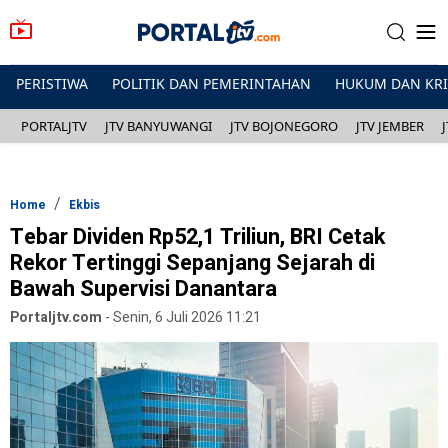
PERISTIWA
POLITIK DAN PEMERINTAHAN
HUKUM DAN KR
PORTALJTV
JTV BANYUWANGI
JTV BOJONEGORO
JTV JEMBER
Home
Ekbis
Tebar Dividen Rp52,1 Triliun, BRI Cetak
Rekor Tertinggi Sepanjang Sejarah di
Bawah Supervisi Danantara
Portaljtv.com
-
Senin, 6 Juli 2026 11:21