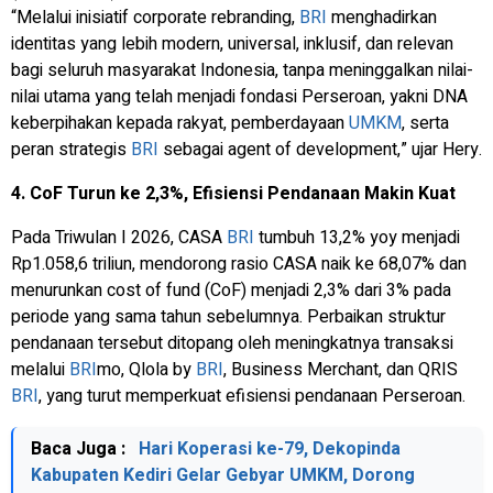
“Melalui inisiatif
corporate rebranding
,
BRI
menghadirkan
identitas yang lebih modern, universal, inklusif, dan relevan
bagi seluruh masyarakat Indonesia, tanpa meninggalkan nilai-
nilai utama yang telah menjadi fondasi Perseroan, yakni DNA
keberpihakan kepada rakyat, pemberdayaan
UMKM
, serta
peran strategis
BRI
sebagai a
gent of development
,” ujar Hery.
4. CoF Turun ke 2,3%, Efisiensi Pendanaan Makin Kuat
Pada Triwulan I 2026, CASA
BRI
tumbuh 13,2% yoy menjadi
Rp1.058,6 triliun, mendorong rasio CASA naik ke 68,07% dan
menurunkan
cost of fund
(CoF) menjadi 2,3% dari 3% pada
periode yang sama tahun sebelumnya. Perbaikan struktur
pendanaan tersebut ditopang oleh meningkatnya transaksi
melalui
BRI
mo, Qlola by
BRI
,
Business Merchant,
dan QRIS
BRI
, yang turut memperkuat efisiensi pendanaan Perseroan.
Baca Juga :
Hari Koperasi ke-79, Dekopinda
Kabupaten Kediri Gelar Gebyar UMKM, Dorong