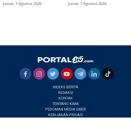
Tas Amblas
Terlantar
Jumat, 7 Agustus 2026
Jumat, 7 Agustus 2026
INDEKS BERITA
REDAKSI
KONTAK
TENTANG KAMI
PEDOMAN MEDIA SIBER
KEBIJAKAN PRIVASI
✕
PORTALJTV.COM @2022 | All Right Reseverd