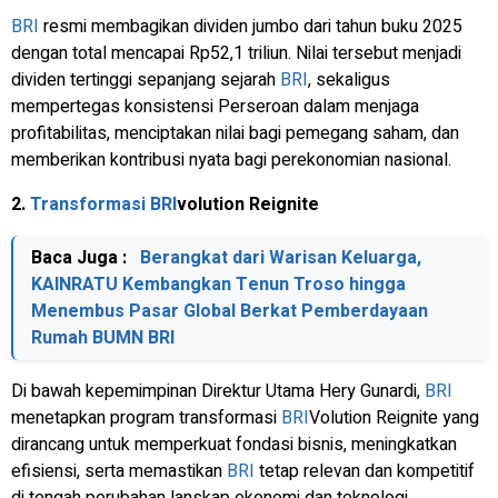
BRI
resmi membagikan dividen jumbo dari tahun buku 2025
dengan total mencapai Rp52,1 triliun. Nilai tersebut menjadi
dividen tertinggi sepanjang sejarah
BRI
, sekaligus
mempertegas konsistensi Perseroan dalam menjaga
profitabilitas, menciptakan nilai bagi pemegang saham, dan
memberikan kontribusi nyata bagi perekonomian nasional.
2.
Transformasi
BRI
volution Reignite
Baca Juga :
Berangkat dari Warisan Keluarga,
KAINRATU Kembangkan Tenun Troso hingga
Menembus Pasar Global Berkat Pemberdayaan
Rumah BUMN BRI
Di bawah kepemimpinan Direktur Utama Hery Gunardi,
BRI
menetapkan program transformasi
BRI
Volution Reignite yang
dirancang untuk memperkuat fondasi bisnis, meningkatkan
efisiensi, serta memastikan
BRI
tetap relevan dan kompetitif
di tengah perubahan lanskap ekonomi dan teknologi.