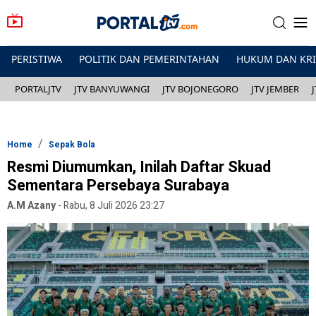
PERISTIWA
POLITIK DAN PEMERINTAHAN
HUKUM DAN KR
PORTALJTV
JTV BANYUWANGI
JTV BOJONEGORO
JTV JEMBER
Home
Sepak Bola
Resmi Diumumkan, Inilah Daftar Skuad
Sementara Persebaya Surabaya
A.M Azany
-
Rabu, 8 Juli 2026 23:27