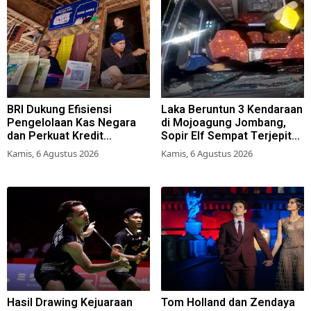
BRI Dukung Efisiensi
Laka Beruntun 3 Kendaraan
Pengelolaan Kas Negara
di Mojoagung Jombang,
dan Perkuat Kredit
Sopir Elf Sempat Terjepit
Berkualitas demi Dongkrak
Kemudi
Kamis, 6 Agustus 2026
Kamis, 6 Agustus 2026
Sektor Riil
Hasil Drawing Kejuaraan
Tom Holland dan Zendaya