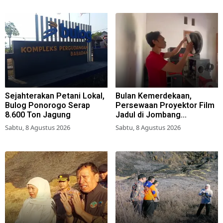
Sejahterakan Petani Lokal,
Bulan Kemerdekaan,
Bulog Ponorogo Serap
Persewaan Proyektor Film
8.600 Ton Jagung
Jadul di Jombang
Meningkat
Sabtu, 8 Agustus 2026
Sabtu, 8 Agustus 2026