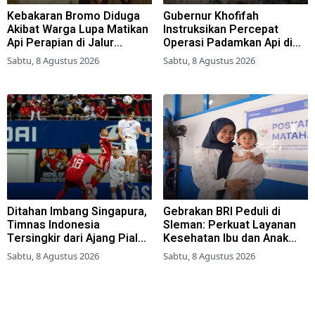
Kebakaran Bromo Diduga
Gubernur Khofifah
Akibat Warga Lupa Matikan
Instruksikan Percepat
Api Perapian di Jalur
Operasi Padamkan Api di
Tradisional
Wisata Bromo
Sabtu, 8 Agustus 2026
Sabtu, 8 Agustus 2026
Ditahan Imbang Singapura,
Gebrakan BRI Peduli di
Timnas Indonesia
Sleman: Perkuat Layanan
Tersingkir dari Ajang Piala
Kesehatan Ibu dan Anak
AFF 2026
Lewat Program Desa
Sabtu, 8 Agustus 2026
Sabtu, 8 Agustus 2026
Brilian 1000 HPK