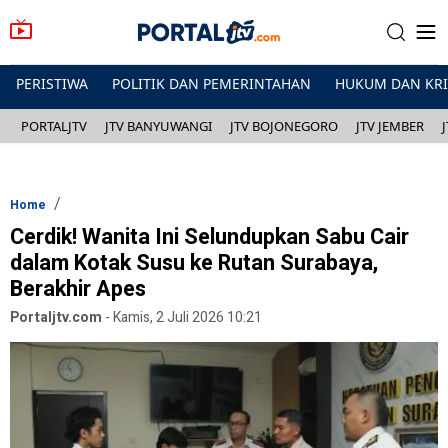
PERISTIWA
POLITIK DAN PEMERINTAHAN
HUKUM DAN KR
PORTALJTV
JTV BANYUWANGI
JTV BOJONEGORO
JTV JEMBER
Home
Cerdik! Wanita Ini Selundupkan Sabu Cair
dalam Kotak Susu ke Rutan Surabaya,
Berakhir Apes
Portaljtv.com
-
Kamis, 2 Juli 2026 10:21