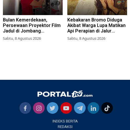
Bulan Kemerdekaan,
Kebakaran Bromo Diduga
Persewaan Proyektor Film
Akibat Warga Lupa Matikan
Jadul di Jombang
Api Perapian di Jalur
Meningkat
Tradisional
Sabtu, 8 Agustus 2026
Sabtu, 8 Agustus 2026
INDEKS BERITA
REDAKSI