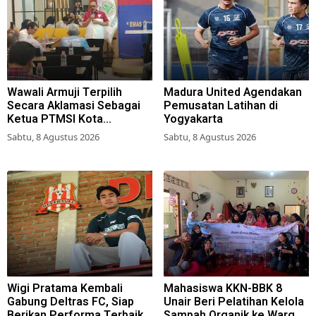
Wawali Armuji Terpilih
Madura United Agendakan
Secara Aklamasi Sebagai
Pemusatan Latihan di
Ketua PTMSI Kota
Yogyakarta
Surabaya
Sabtu, 8 Agustus 2026
Sabtu, 8 Agustus 2026
Wigi Pratama Kembali
Mahasiswa KKN-BBK 8
Gabung Deltras FC, Siap
Unair Beri Pelatihan Kelola
Berikan Performa Terbaik
Sampah Organik ke Warga