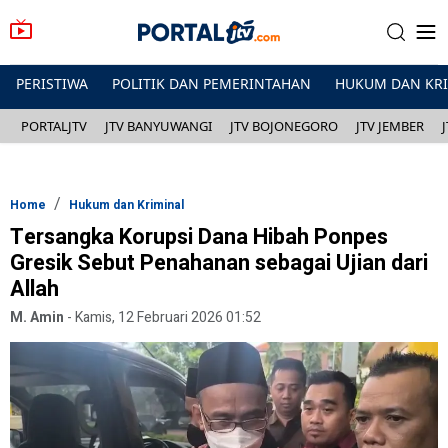
PERISTIWA
POLITIK DAN PEMERINTAHAN
HUKUM DAN KR
PORTALJTV
JTV BANYUWANGI
JTV BOJONEGORO
JTV JEMBER
Home
Hukum dan Kriminal
Tersangka Korupsi Dana Hibah Ponpes
Gresik Sebut Penahanan sebagai Ujian dari
Allah
M. Amin
-
Kamis, 12 Februari 2026 01:52