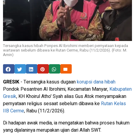
Tersangka kasus hibah Ponpes Al Ibrohimi memberi pernyataan kepada
wartawan sebelum dibawa ke Rutan Cerme, Rabu (11/2/2026). (Foto: M.
Amin)
GRESIK
- Tersangka kasus dugaan
korupsi dana hibah
Pondok Pesantren Al Ibrohimi, Kecamatan Manyar,
Kabupaten
Gresik
, KH Khoirul Atho' Syah alias Gus Atok menyampaikan
pernyataan religius sesaat sebelum dibawa ke
Rutan Kelas
IIB Cerme
, Rabu (11/2/2026).
Di hadapan awak media, ia mengatakan bahwa proses hukum
yang dijalaninya merupakan ujian dari Allah SWT.