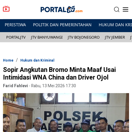
PERISTIWA
POLITIK DAN PEMERINTAHAN
HUKUM DAN KR
PORTALJTV
JTV BANYUWANGI
JTV BOJONEGORO
JTV JEMBER
Home
Hukum dan Kriminal
Sopir Angkutan Bromo Minta Maaf Usai
Intimidasi WNA China dan Driver Ojol
Farid Fahlevi
-
Rabu, 13 Mei 2026 17:30