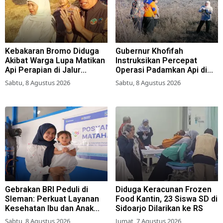
Kebakaran Bromo Diduga
Gubernur Khofifah
Akibat Warga Lupa Matikan
Instruksikan Percepat
Api Perapian di Jalur
Operasi Padamkan Api di
Tradisional
Wisata Bromo
Sabtu, 8 Agustus 2026
Sabtu, 8 Agustus 2026
Gebrakan BRI Peduli di
Diduga Keracunan Frozen
Sleman: Perkuat Layanan
Food Kantin, 23 Siswa SD di
Kesehatan Ibu dan Anak
Sidoarjo Dilarikan ke RS
Lewat Program Desa
Sabtu, 8 Agustus 2026
Jumat, 7 Agustus 2026