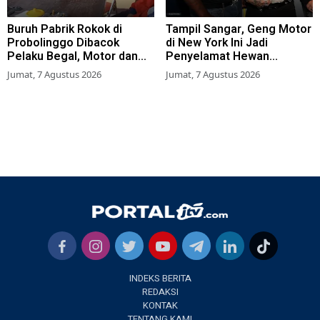
Buruh Pabrik Rokok di
Tampil Sangar, Geng Motor
Probolinggo Dibacok
di New York Ini Jadi
Pelaku Begal, Motor dan
Penyelamat Hewan
Tas Amblas
Terlantar
Jumat, 7 Agustus 2026
Jumat, 7 Agustus 2026
INDEKS BERITA
REDAKSI
KONTAK
TENTANG KAMI