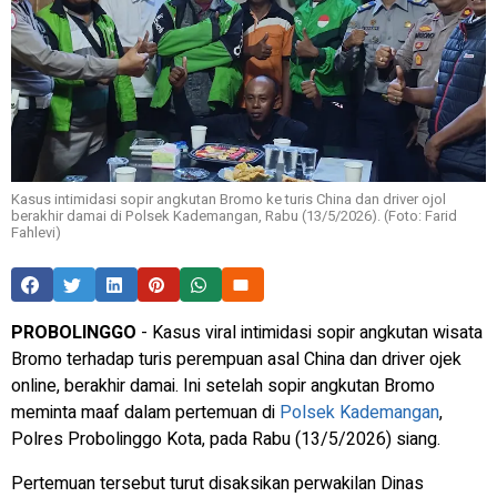
Kasus intimidasi sopir angkutan Bromo ke turis China dan driver ojol
berakhir damai di Polsek Kademangan, Rabu (13/5/2026). (Foto: Farid
Fahlevi)
PROBOLINGGO
- Kasus viral intimidasi sopir angkutan wisata
Bromo terhadap turis perempuan asal China dan driver ojek
online, berakhir damai. Ini setelah sopir angkutan Bromo
meminta maaf dalam pertemuan di
Polsek Kademangan
,
Polres Probolinggo Kota, pada Rabu (13/5/2026) siang.
Pertemuan tersebut turut disaksikan perwakilan Dinas