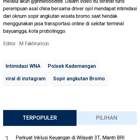
melalui akun @jinnie666888. Dalam video itu terlihat turis
perempuan asal china bersama driver ojol mendapat intimidasi
dari oknum sopir angkutan wisata bromo saat hendak
menggunakan jasa transportasi online di sekitar terminal
bayuangga, kota probolinggo.
Editor : M Fakhrurrozi
Intimidasi WNA
Polsek Kademangan
viral di instagram
Sopir angkutan Bromo
TERPOPULER
PILIHAN
1
Perkuat Inklusi Keuangan di Wilayah 3T, Mantri BRI