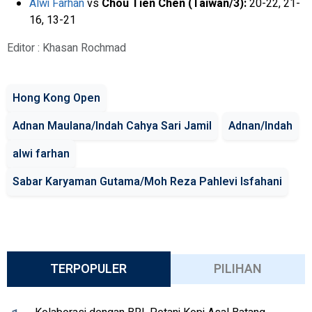
Alwi Farhan
vs
Chou Tien Chen (Taiwan/3):
20-22, 21-
16, 13-21
Editor : Khasan Rochmad
Hong Kong Open
Adnan Maulana/Indah Cahya Sari Jamil
Adnan/Indah
alwi farhan
Sabar Karyaman Gutama/Moh Reza Pahlevi Isfahani
TERPOPULER
PILIHAN