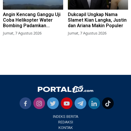
Angin Kencang Ganggu Uji
Dukcapil Ungkap Nama
Coba Helikopter Water
Slamet Kian Langka, Justin
Bombing Padamkan
dan Ariana Makin Populer
Kebakaran Bromo
Jumat, 7 Agustus 2026
Jumat, 7 Agustus 2026
INDEKS BERITA
REDAKSI
KONTAK