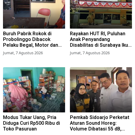
Buruh Pabrik Rokok di
Rayakan HUT RI, Puluhan
Probolinggo Dibacok
Anak Penyandang
Pelaku Begal, Motor dan
Disabilitas di Surabaya Ikuti
Tas Amblas
Beragam Lomba
Jumat, 7 Agustus 2026
Jumat, 7 Agustus 2026
Modus Tukar Uang, Pria
Pemkab Sidoarjo Perketat
Diduga Curi Rp500 Ribu di
Aturan Sound Horeg:
Toko Pasuruan
Volume Dibatasi 55 dB,
Wajib Kantongi Izin