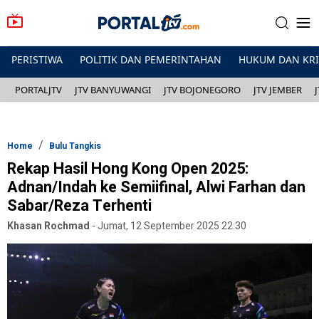
PERISTIWA
POLITIK DAN PEMERINTAHAN
HUKUM DAN KR
PORTALJTV
JTV BANYUWANGI
JTV BOJONEGORO
JTV JEMBER
Home
Bulu Tangkis
Rekap Hasil Hong Kong Open 2025:
Adnan/Indah ke Semiifinal, Alwi Farhan dan
Sabar/Reza Terhenti
Khasan Rochmad
-
Jumat, 12 September 2025 22:30