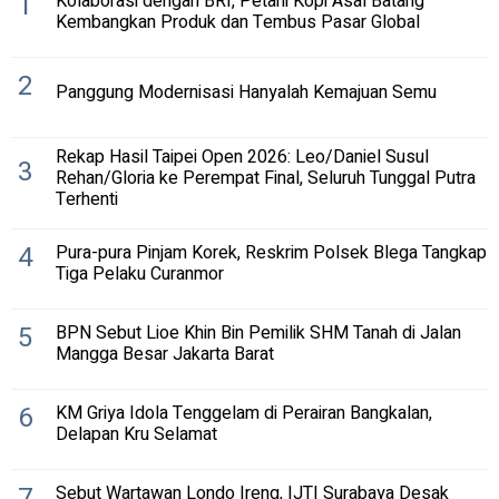
1
Kolaborasi dengan BRI, Petani Kopi Asal Batang
Kembangkan Produk dan Tembus Pasar Global
2
Panggung Modernisasi Hanyalah Kemajuan Semu
Rekap Hasil Taipei Open 2026: Leo/Daniel Susul
3
Rehan/Gloria ke Perempat Final, Seluruh Tunggal Putra
Terhenti
4
Pura-pura Pinjam Korek, Reskrim Polsek Blega Tangkap
Tiga Pelaku Curanmor
5
BPN Sebut Lioe Khin Bin Pemilik SHM Tanah di Jalan
Mangga Besar Jakarta Barat
6
KM Griya Idola Tenggelam di Perairan Bangkalan,
Delapan Kru Selamat
7
Sebut Wartawan Londo Ireng, IJTI Surabaya Desak