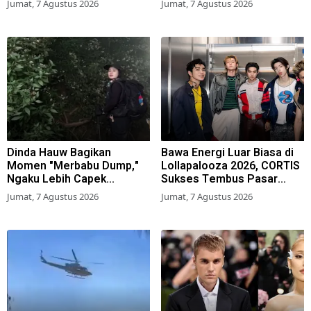
Jumat, 7 Agustus 2026
Jumat, 7 Agustus 2026
Dinda Hauw Bagikan
Bawa Energi Luar Biasa di
Momen "Merbabu Dump,"
Lollapalooza 2026, CORTIS
Ngaku Lebih Capek
Sukses Tembus Pasar
Dibanding Gunung Sumbing
Musik Global
Jumat, 7 Agustus 2026
Jumat, 7 Agustus 2026