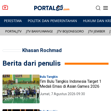
PERISTIWA
POLITIK DAN PEMERINTAHAN
HUKUM DAN KR
PORTALJTV
JTV BANYUWANGI
JTV BOJONEGORO
JTV JEMBER
Khasan Rochmad
Berita dari penulis
Bulu Tangkis
Tim Bulu Tangkis Indonesia Target 1
Medali Emas di Asian Games 2026
Jumat, 7 Agustus 2026 09:30