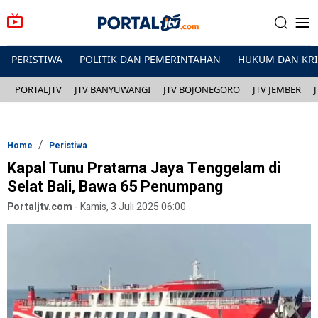
PERISTIWA
POLITIK DAN PEMERINTAHAN
HUKUM DAN KR
PORTALJTV
JTV BANYUWANGI
JTV BOJONEGORO
JTV JEMBER
Home
Peristiwa
Kapal Tunu Pratama Jaya Tenggelam di
Selat Bali, Bawa 65 Penumpang
Portaljtv.com
-
Kamis, 3 Juli 2025 06:00