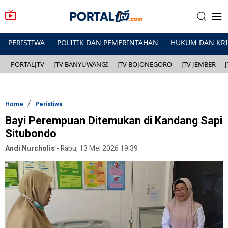
PERISTIWA
POLITIK DAN PEMERINTAHAN
HUKUM DAN KR
PORTALJTV
JTV BANYUWANGI
JTV BOJONEGORO
JTV JEMBER
Home
Peristiwa
Bayi Perempuan Ditemukan di Kandang Sapi
Situbondo
Andi Nurcholis
-
Rabu, 13 Mei 2026 19:39