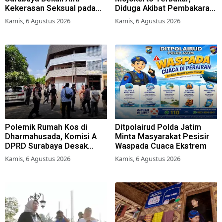
Kekerasan Seksual pada
Diduga Akibat Pembakaran
Siswa SMK
Lahan Tebu
Kamis, 6 Agustus 2026
Kamis, 6 Agustus 2026
Polemik Rumah Kos di
Ditpolairud Polda Jatim
Dharmahusada, Komisi A
Minta Masyarakat Pesisir
DPRD Surabaya Desak
Waspada Cuaca Ekstrem
Pemkot Terbitkan Perwali
Kamis, 6 Agustus 2026
Kamis, 6 Agustus 2026
Perda Hunian Layak