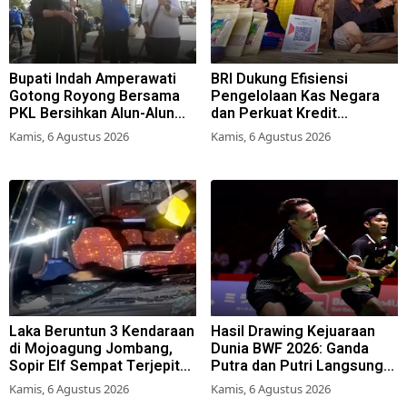
Bupati Indah Amperawati
BRI Dukung Efisiensi
Gotong Royong Bersama
Pengelolaan Kas Negara
PKL Bersihkan Alun-Alun
dan Perkuat Kredit
Lumajang
Berkualitas demi Dongkrak
Kamis, 6 Agustus 2026
Kamis, 6 Agustus 2026
Sektor Riil
Laka Beruntun 3 Kendaraan
Hasil Drawing Kejuaraan
di Mojoagung Jombang,
Dunia BWF 2026: Ganda
Sopir Elf Sempat Terjepit
Putra dan Putri Langsung
Kemudi
Lolos Babak Kedua, 6 Wakil
Kamis, 6 Agustus 2026
Kamis, 6 Agustus 2026
Bertarung dari Awal