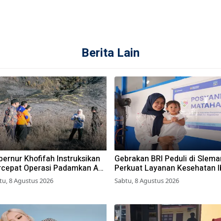
Berita Lain
ernur Khofifah Instruksikan
Gebrakan BRI Peduli di Slema
rcepat Operasi Padamkan Api
Perkuat Layanan Kesehatan I
 Wisata Bromo
dan Anak Lewat Program Des
tu, 8 Agustus 2026
Sabtu, 8 Agustus 2026
Brilian 1000 HPK