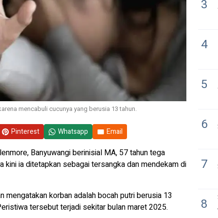
3
4
5
karena mencabuli cucunya yang berusia 13 tahun.
6
Pinterest
Whatsapp
Email
lenmore, Banyuwangi berinisial MA, 57 tahun tega
7
ya kini ia ditetapkan sebagai tersangka dan mendekam di
 mengatakan korban adalah bocah putri berusia 13
8
ristiwa tersebut terjadi sekitar bulan maret 2025.