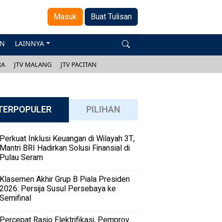
Masuk
Buat Tulisan
AN
LAINNYA
RA
JTV MALANG
JTV PACITAN
TERPOPULER
PILIHAN
Perkuat Inklusi Keuangan di Wilayah 3T,
Mantri BRI Hadirkan Solusi Finansial di
Pulau Seram
Klasemen Akhir Grup B Piala Presiden
2026: Persija Susul Persebaya ke
Semifinal
Percepat Rasio Elektrifikasi, Pemprov