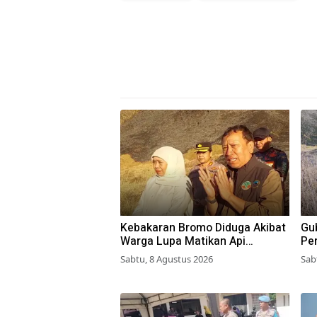
Kebakaran Bromo Diduga Akibat
Gub
Warga Lupa Matikan Api
Pe
Perapian di Jalur Tradisional
di
Sabtu, 8 Agustus 2026
Sab