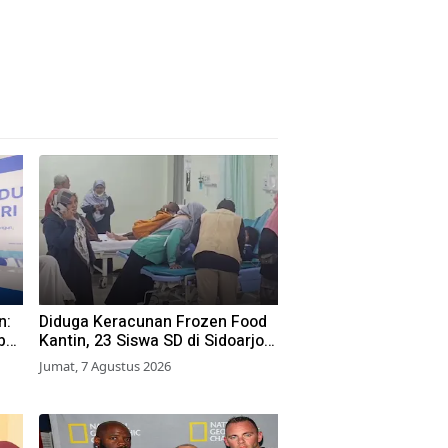
n:
Diduga Keracunan Frozen Food
bu
Kantin, 23 Siswa SD di Sidoarjo
a
Dilarikan ke RS
Jumat, 7 Agustus 2026