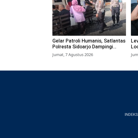
Gelar Patroli Humanis, Satlantas
Lev
Polresta Sidoarjo Dampingi
Lo
Wajib Pajak di Samsat
BL
Jumat, 7 Agustus 2026
Jum
INDEKS