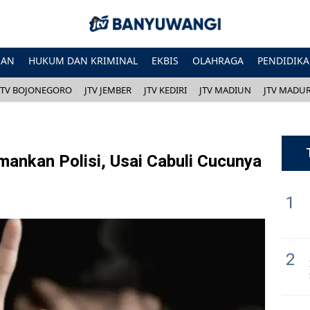
HAN
HUKUM DAN KRIMINAL
EKBIS
OLAHRAGA
PENDIDIK
JTV BOJONEGORO
JTV JEMBER
JTV KEDIRI
JTV MADIUN
JTV MADU
ankan Polisi, Usai Cabuli Cucunya
1
2