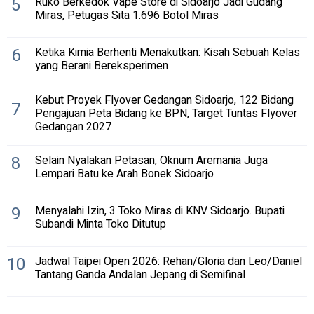
5
Ruko Berkedok Vape Store di Sidoarjo Jadi Gudang
Miras, Petugas Sita 1.696 Botol Miras
6
Ketika Kimia Berhenti Menakutkan: Kisah Sebuah Kelas
yang Berani Bereksperimen
Kebut Proyek Flyover Gedangan Sidoarjo, 122 Bidang
7
Pengajuan Peta Bidang ke BPN, Target Tuntas Flyover
Gedangan 2027
8
Selain Nyalakan Petasan, Oknum Aremania Juga
Lempari Batu ke Arah Bonek Sidoarjo
9
Menyalahi Izin, 3 Toko Miras di KNV Sidoarjo. Bupati
Subandi Minta Toko Ditutup
10
Jadwal Taipei Open 2026: Rehan/Gloria dan Leo/Daniel
Tantang Ganda Andalan Jepang di Semifinal