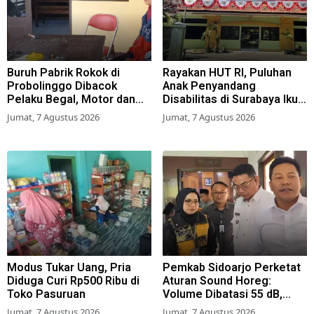
Buruh Pabrik Rokok di
Rayakan HUT RI, Puluhan
Probolinggo Dibacok
Anak Penyandang
Pelaku Begal, Motor dan
Disabilitas di Surabaya Ikuti
Tas Amblas
Beragam Lomba
Jumat, 7 Agustus 2026
Jumat, 7 Agustus 2026
Modus Tukar Uang, Pria
Pemkab Sidoarjo Perketat
Diduga Curi Rp500 Ribu di
Aturan Sound Horeg:
Toko Pasuruan
Volume Dibatasi 55 dB,
Wajib Kantongi Izin
Jumat, 7 Agustus 2026
Jumat, 7 Agustus 2026