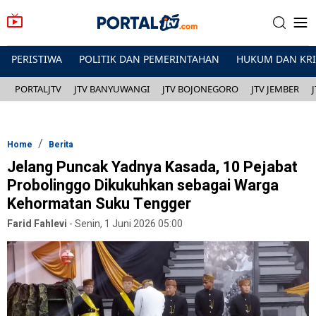
PERISTIWA
POLITIK DAN PEMERINTAHAN
HUKUM DAN KR
PORTALJTV
JTV BANYUWANGI
JTV BOJONEGORO
JTV JEMBER
Home
Berita
Jelang Puncak Yadnya Kasada, 10 Pejabat
Probolinggo Dikukuhkan sebagai Warga
Kehormatan Suku Tengger
Farid Fahlevi
-
Senin, 1 Juni 2026 05:00