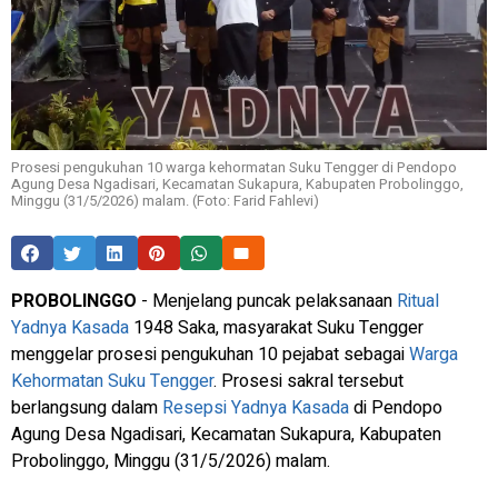
Prosesi pengukuhan 10 warga kehormatan Suku Tengger di Pendopo
Agung Desa Ngadisari, Kecamatan Sukapura, Kabupaten Probolinggo,
Minggu (31/5/2026) malam. (Foto: Farid Fahlevi)
PROBOLINGGO
- Menjelang puncak pelaksanaan
Ritual
Yadnya Kasada
1948 Saka, masyarakat Suku Tengger
menggelar prosesi pengukuhan 10 pejabat sebagai
Warga
Kehormatan Suku Tengger
. Prosesi sakral tersebut
berlangsung dalam
Resepsi Yadnya Kasada
di Pendopo
Agung Desa Ngadisari, Kecamatan Sukapura, Kabupaten
Probolinggo, Minggu (31/5/2026) malam.