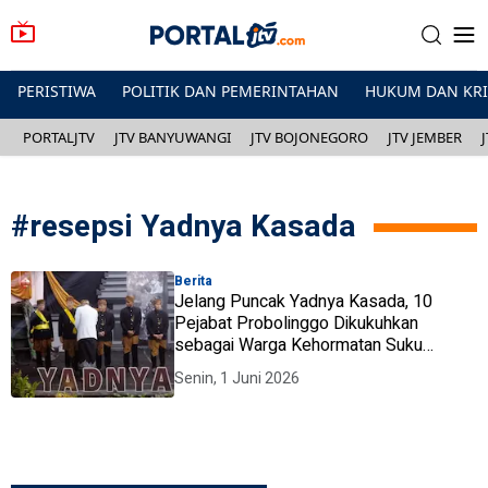
PERISTIWA
POLITIK DAN PEMERINTAHAN
HUKUM DAN KR
PORTALJTV
JTV BANYUWANGI
JTV BOJONEGORO
JTV JEMBER
#
resepsi Yadnya Kasada
Berita
Jelang Puncak Yadnya Kasada, 10
Pejabat Probolinggo Dikukuhkan
sebagai Warga Kehormatan Suku
Tengger
Senin, 1 Juni 2026