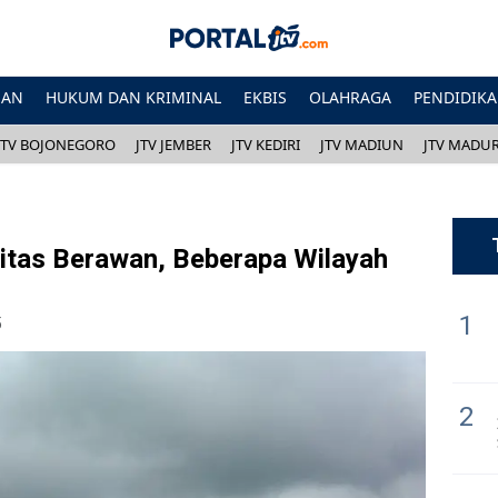
HAN
HUKUM DAN KRIMINAL
EKBIS
OLAHRAGA
PENDIDIK
JTV BOJONEGORO
JTV JEMBER
JTV KEDIRI
JTV MADIUN
JTV MADU
tas Berawan, Beberapa Wilayah
1
5
2