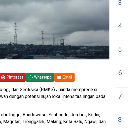
3
4
5
6
Pinterest
Whatsapp
Email
tologi, dan Geofisika (BMKG) Juanda memprediksi
7
wan dengan potensi hujan lokal intensitas ringan pada
obolinggo, Bondowoso, Situbondo, Jember, Kediri,
8
, Magetan, Trenggalek, Malang, Kota Batu, Ngawi, dan