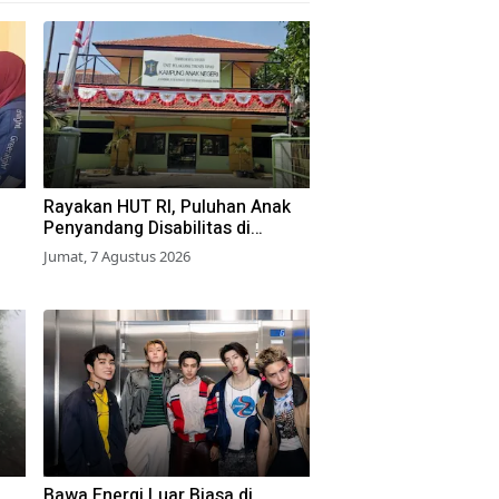
Rayakan HUT RI, Puluhan Anak
Penyandang Disabilitas di
Surabaya Ikuti Beragam Lomba
Jumat, 7 Agustus 2026
Bawa Energi Luar Biasa di