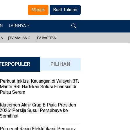
Masuk
Buat Tulisan
AN
LAINNYA
RA
JTV MALANG
JTV PACITAN
TERPOPULER
PILIHAN
Perkuat Inklusi Keuangan di Wilayah 3T,
Mantri BRI Hadirkan Solusi Finansial di
Pulau Seram
Klasemen Akhir Grup B Piala Presiden
2026: Persija Susul Persebaya ke
Semifinal
Percepat Rasio Elektrifikasi, Pemprov