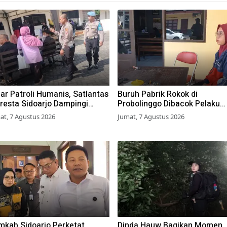
ar Patroli Humanis, Satlantas
Buruh Pabrik Rokok di
resta Sidoarjo Dampingi
Probolinggo Dibacok Pelaku
ib Pajak di Samsat
Begal, Motor dan Tas Amblas
at, 7 Agustus 2026
Jumat, 7 Agustus 2026
mkab Sidoarjo Perketat
Dinda Hauw Bagikan Momen