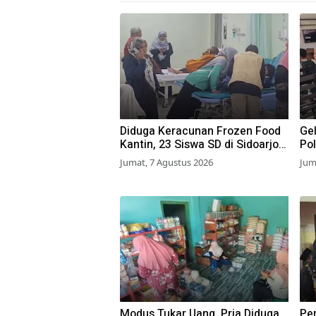
Diduga Keracunan Frozen Food
Gel
Kantin, 23 Siswa SD di Sidoarjo
Pol
Dilarikan ke RS
Waj
Jumat, 7 Agustus 2026
Jum
Modus Tukar Uang, Pria Diduga
Pe