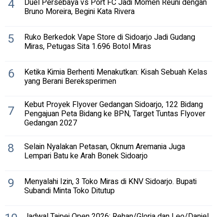
4
Duel Persebaya vs Port FC Jadi Momen Reuni dengan
Bruno Moreira, Begini Kata Rivera
5
Ruko Berkedok Vape Store di Sidoarjo Jadi Gudang
Miras, Petugas Sita 1.696 Botol Miras
6
Ketika Kimia Berhenti Menakutkan: Kisah Sebuah Kelas
yang Berani Bereksperimen
Kebut Proyek Flyover Gedangan Sidoarjo, 122 Bidang
7
Pengajuan Peta Bidang ke BPN, Target Tuntas Flyover
Gedangan 2027
8
Selain Nyalakan Petasan, Oknum Aremania Juga
Lempari Batu ke Arah Bonek Sidoarjo
9
Menyalahi Izin, 3 Toko Miras di KNV Sidoarjo. Bupati
Subandi Minta Toko Ditutup
Jadwal Taipei Open 2026: Rehan/Gloria dan Leo/Daniel