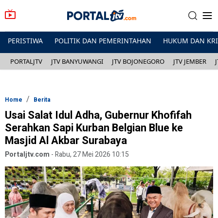
PERISTIWA
POLITIK DAN PEMERINTAHAN
HUKUM DAN KR
PORTALJTV
JTV BANYUWANGI
JTV BOJONEGORO
JTV JEMBER
Home
Berita
Usai Salat Idul Adha, Gubernur Khofifah
Serahkan Sapi Kurban Belgian Blue ke
Masjid Al Akbar Surabaya
Portaljtv.com
-
Rabu, 27 Mei 2026 10:15