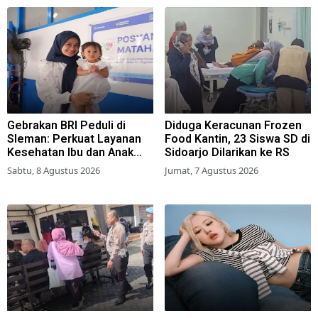
Gebrakan BRI Peduli di
Diduga Keracunan Frozen
Sleman: Perkuat Layanan
Food Kantin, 23 Siswa SD di
Kesehatan Ibu dan Anak
Sidoarjo Dilarikan ke RS
Lewat Program Desa
Sabtu, 8 Agustus 2026
Jumat, 7 Agustus 2026
Brilian 1000 HPK