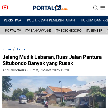
PERISTIWA
POLITIK DAN PEMERINTAHAN
HUKUM DAN KR
PORTALJTV
JTV BANYUWANGI
JTV BOJONEGORO
JTV JEMBER
Home
Berita
Jelang Mudik Lebaran, Ruas Jalan Pantura
Situbondo Banyak yang Rusak
Andi Nurcholis
-
Jumat, 7 Maret 2025 19:20