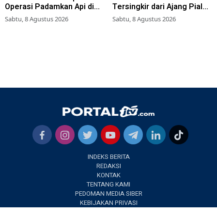
Operasi Padamkan Api di
Tersingkir dari Ajang Piala
Wisata Bromo
AFF 2026
Sabtu, 8 Agustus 2026
Sabtu, 8 Agustus 2026
INDEKS BERITA
REDAKSI
KONTAK
TENTANG KAMI
PEDOMAN MEDIA SIBER
KEBIJAKAN PRIVASI
✕