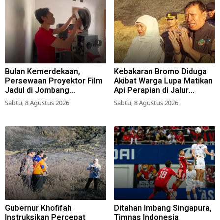
Bulan Kemerdekaan,
Kebakaran Bromo Diduga
Persewaan Proyektor Film
Akibat Warga Lupa Matikan
Jadul di Jombang
Api Perapian di Jalur
Meningkat
Tradisional
Sabtu, 8 Agustus 2026
Sabtu, 8 Agustus 2026
Gubernur Khofifah
Ditahan Imbang Singapura,
Instruksikan Percepat
Timnas Indonesia