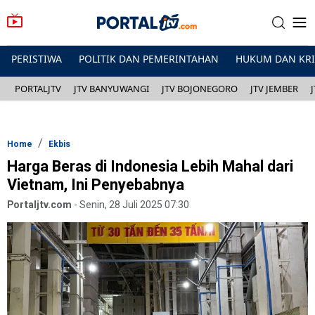
PERISTIWA
POLITIK DAN PEMERINTAHAN
HUKUM DAN KR
PORTALJTV
JTV BANYUWANGI
JTV BOJONEGORO
JTV JEMBER
Home
Ekbis
Harga Beras di Indonesia Lebih Mahal dari
Vietnam, Ini Penyebabnya
Portaljtv.com
-
Senin, 28 Juli 2025 07:30