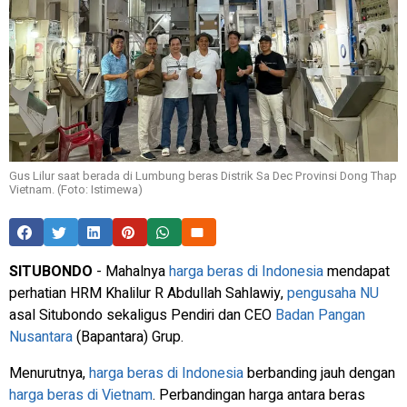
Gus Lilur saat berada di Lumbung beras Distrik Sa Dec Provinsi Dong Thap
Vietnam. (Foto: Istimewa)
SITUBONDO
- Mahalnya
harga beras di Indonesia
mendapat
perhatian HRM Khalilur R Abdullah Sahlawiy,
pengusaha NU
asal Situbondo sekaligus Pendiri dan CEO
Badan Pangan
Nusantara
(Bapantara) Grup.
Menurutnya,
harga beras di Indonesia
berbanding jauh dengan
harga beras di Vietnam
. Perbandingan harga antara beras