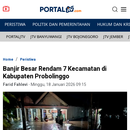
PERISTIWA
POLITIK DAN PEMERINTAHAN
HUKUM DAN KR
PORTALJTV
JTV BANYUWANGI
JTV BOJONEGORO
JTV JEMBER
Home
Peristiwa
Banjir Besar Rendam 7 Kecamatan di
Kabupaten Probolinggo
Farid Fahlevi
-
Minggu, 18 Januari 2026 09:15