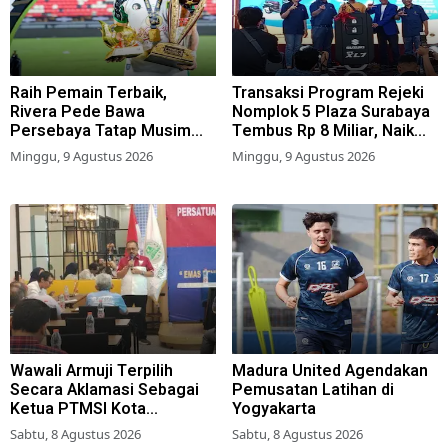
Raih Pemain Terbaik,
Transaksi Program Rejeki
Rivera Pede Bawa
Nomplok 5 Plaza Surabaya
Persebaya Tatap Musim
Tembus Rp 8 Miliar, Naik
2026-2027
57,2 Persen dari Tahun Lalu
Minggu, 9 Agustus 2026
Minggu, 9 Agustus 2026
Wawali Armuji Terpilih
Madura United Agendakan
Secara Aklamasi Sebagai
Pemusatan Latihan di
Ketua PTMSI Kota
Yogyakarta
Surabaya
Sabtu, 8 Agustus 2026
Sabtu, 8 Agustus 2026