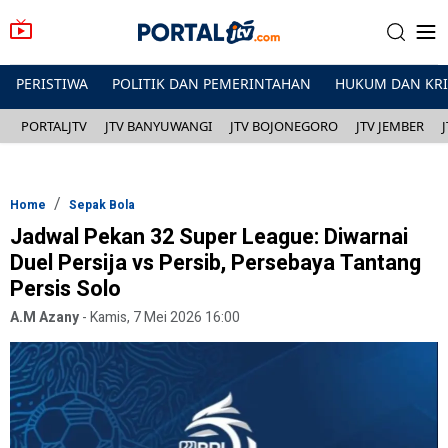
PERISTIWA
POLITIK DAN PEMERINTAHAN
HUKUM DAN KR
PORTALJTV
JTV BANYUWANGI
JTV BOJONEGORO
JTV JEMBER
Home
Sepak Bola
Jadwal Pekan 32 Super League: Diwarnai
Duel Persija vs Persib, Persebaya Tantang
Persis Solo
A.M Azany
-
Kamis, 7 Mei 2026 16:00