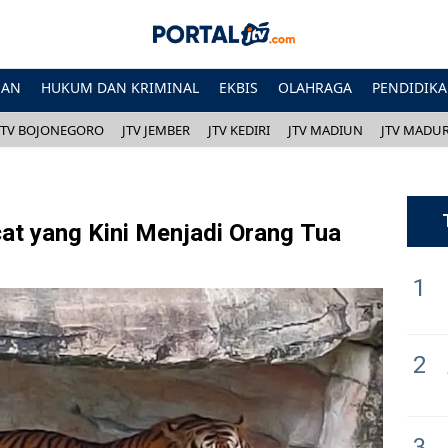
HAN
HUKUM DAN KRIMINAL
EKBIS
OLAHRAGA
PENDIDIK
JTV BOJONEGORO
JTV JEMBER
JTV KEDIRI
JTV MADIUN
JTV MADU
at yang Kini Menjadi Orang Tua
1
2
3