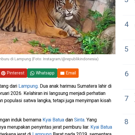
4
5
mburu di Lampung (Foto: Instagram/@republikindonesia)
6
Pinterest
Whatsapp
Email
ang dari
Lampung
. Dua anak harimau Sumatera lahir di
ari 2026. Kelahiran ini langsung menjadi perhatian
7
 populasi satwa langka, tetapi juga menyimpan kisah
sangan induk bernama
Kyai Batua
dan
Sinta
. Yang
8
nya merupakan penyintas jerat pemburu liar.
Kyai Batua
terkena jerat di
Lampung
Barat pada 2019, sementara