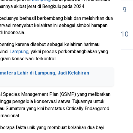
annya akibat jerat di Bengkulu pada 2024.
9
 keduanya berhasil berkembang biak dan melahirkan dua
rvasi menyebut kelahiran ini sebagai simbol harapan
di Indonesia.
10
enting karena disebut sebagai kelahiran harimau
vinsi
Lampung
, yakni proses perkembangbiakan yang
rogram konservasi terkontrol.
atera Lahir di Lampung, Jadi Kelahiran
al Species Management Plan
(GSMP) yang melibatkan
ingga pengelola konservasi satwa. Tujuannya untuk
au Sumatera yang kini berstatus
Critically Endangered
ernasional.
eberapa fakta unik yang membuat kelahiran dua bayi