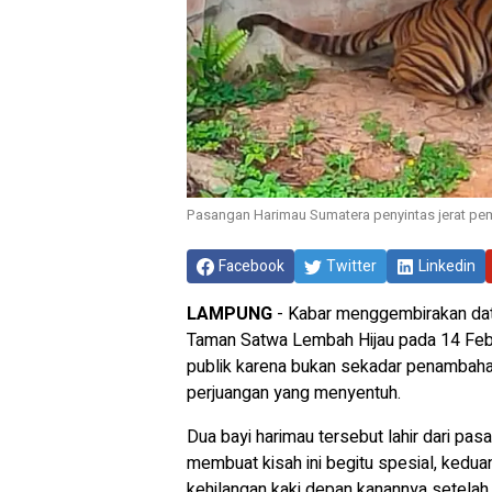
Pasangan Harimau Sumatera penyintas jerat pe
Facebook
Twitter
Linkedin
LAMPUNG
- Kabar menggembirakan dat
Taman Satwa Lembah Hijau pada 14 Febru
publik karena bukan sekadar penambahan
perjuangan yang menyentuh.
Dua bayi harimau tersebut lahir dari pa
membuat kisah ini begitu spesial, kedua
kehilangan kaki depan kanannya setelah 