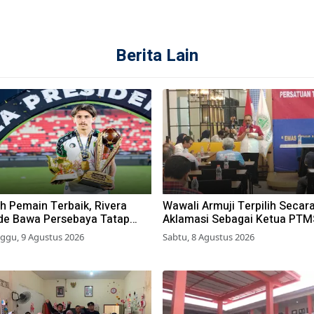
Berita Lain
h Pemain Terbaik, Rivera
Wawali Armuji Terpilih Secar
de Bawa Persebaya Tatap
Aklamasi Sebagai Ketua PTM
sim 2026-2027
Kota Surabaya
ggu, 9 Agustus 2026
Sabtu, 8 Agustus 2026