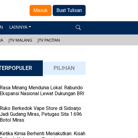
Masuk
Buat Tulisan
AN
LAINNYA
RA
JTV MALANG
JTV PACITAN
TERPOPULER
PILIHAN
Rasa Minang Mendunia Lokal: Rabundo
Ekspansi Nasional Lewat Dukungan BRI
Ruko Berkedok Vape Store di Sidoarjo
Jadi Gudang Miras, Petugas Sita 1.696
Botol Miras
Ketika Kimia Berhenti Menakutkan: Kisah