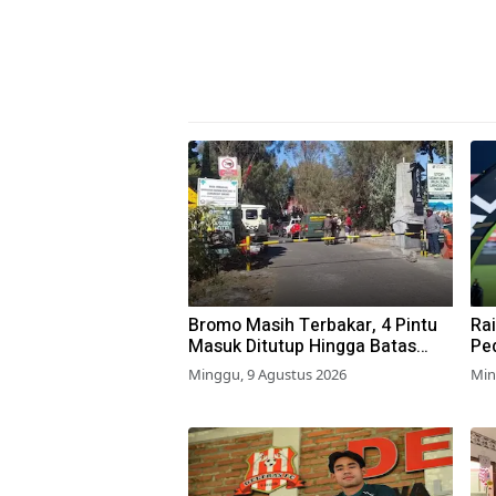
Bromo Masih Terbakar, 4 Pintu
Rai
Masuk Ditutup Hingga Batas
Pe
Waktu Belum Ditentukan
Mu
Minggu, 9 Agustus 2026
Min