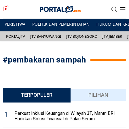
PERISTIWA
POLITIK DAN PEMERINTAHAN
HUKUM DAN KR
PORTALJTV
JTV BANYUWANGI
JTV BOJONEGORO
JTV JEMBER
#
pembakaran sampah
TERPOPULER
PILIHAN
1
Perkuat Inklusi Keuangan di Wilayah 3T, Mantri BRI
Hadirkan Solusi Finansial di Pulau Seram