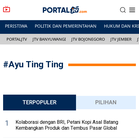
PERISTIWA
POLITIK DAN PEMERINTAHAN
HUKUM DAN KR
PORTALJTV
JTV BANYUWANGI
JTV BOJONEGORO
JTV JEMBER
#
Ayu Ting Ting
TERPOPULER
PILIHAN
1
Kolaborasi dengan BRI, Petani Kopi Asal Batang
Kembangkan Produk dan Tembus Pasar Global