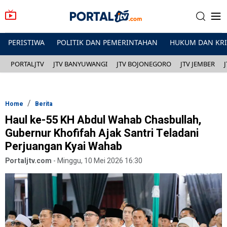
PERISTIWA
POLITIK DAN PEMERINTAHAN
HUKUM DAN KR
PORTALJTV
JTV BANYUWANGI
JTV BOJONEGORO
JTV JEMBER
Home
Berita
Haul ke-55 KH Abdul Wahab Chasbullah,
Gubernur Khofifah Ajak Santri Teladani
Perjuangan Kyai Wahab
Portaljtv.com
-
Minggu, 10 Mei 2026 16:30