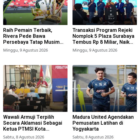
Raih Pemain Terbaik,
Transaksi Program Rejeki
Rivera Pede Bawa
Nomplok 5 Plaza Surabaya
Persebaya Tatap Musim
Tembus Rp 8 Miliar, Naik
2026-2027
57,2 Persen dari Tahun Lalu
Minggu, 9 Agustus 2026
Minggu, 9 Agustus 2026
Wawali Armuji Terpilih
Madura United Agendakan
Secara Aklamasi Sebagai
Pemusatan Latihan di
Ketua PTMSI Kota
Yogyakarta
Surabaya
Sabtu, 8 Agustus 2026
Sabtu, 8 Agustus 2026