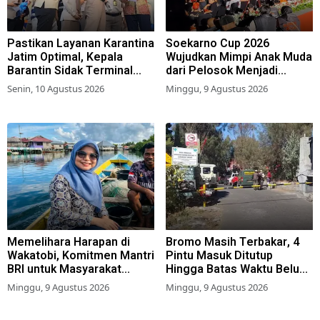
Pastikan Layanan Karantina
Soekarno Cup 2026
Jatim Optimal, Kepala
Wujudkan Mimpi Anak Muda
Barantin Sidak Terminal
dari Pelosok Menjadi
Kargo Bandara Juanda
Pemain Sepak Bola
Senin, 10 Agustus 2026
Minggu, 9 Agustus 2026
Profesional
Memelihara Harapan di
Bromo Masih Terbakar, 4
Wakatobi, Komitmen Mantri
Pintu Masuk Ditutup
BRI untuk Masyarakat
Hingga Batas Waktu Belum
Bahari
Ditentukan
Minggu, 9 Agustus 2026
Minggu, 9 Agustus 2026