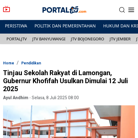
PERISTIWA
POLITIK DAN PEMERINTAHAN
HUKUM DAN KR
PORTALJTV
JTV BANYUWANGI
JTV BOJONEGORO
JTV JEMBER
Home
Pendidikan
Tinjau Sekolah Rakyat di Lamongan,
Gubernur Khofifah Usulkan Dimulai 12 Juli
2025
Ayul Andhim
-
Selasa, 8 Juli 2025 08:00