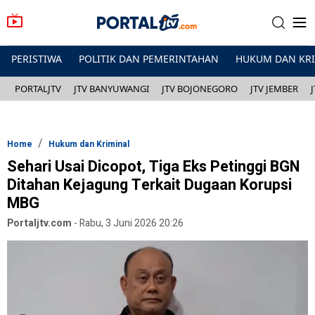
PERISTIWA
POLITIK DAN PEMERINTAHAN
HUKUM DAN KR
PORTALJTV
JTV BANYUWANGI
JTV BOJONEGORO
JTV JEMBER
Home
Hukum dan Kriminal
Sehari Usai Dicopot, Tiga Eks Petinggi BGN
Ditahan Kejagung Terkait Dugaan Korupsi
MBG
Portaljtv.com
-
Rabu, 3 Juni 2026 20:26