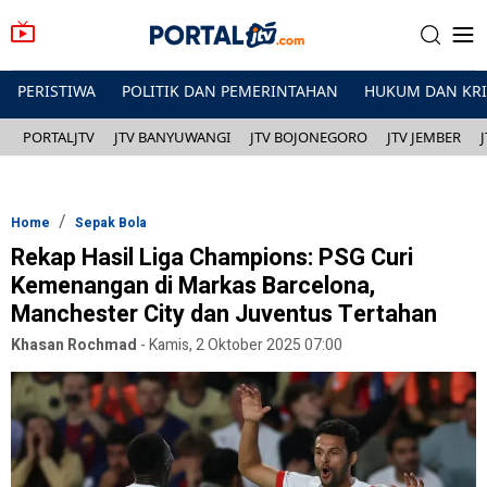
PERISTIWA
POLITIK DAN PEMERINTAHAN
HUKUM DAN KR
PORTALJTV
JTV BANYUWANGI
JTV BOJONEGORO
JTV JEMBER
Home
Sepak Bola
Rekap Hasil Liga Champions: PSG Curi
Kemenangan di Markas Barcelona,
Manchester City dan Juventus Tertahan
Khasan Rochmad
-
Kamis, 2 Oktober 2025 07:00