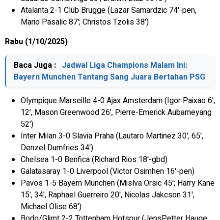
Atalanta 2-1 Club Brugge (Lazar Samardzic 74'-pen,
Mario Pasalic 87'; Christos Tzolis 38')
Rabu (1/10/2025)
Baca Juga :
Jadwal Liga Champions Malam Ini:
Bayern Munchen Tantang Sang Juara Bertahan PSG
Olympique Marseille 4-0 Ajax Amsterdam (Igor Paixao 6',
12', Mason Greenwood 26', Pierre-Emerick Aubameyang
52')
Inter Milan 3-0 Slavia Praha (Lautaro Martinez 30', 65',
Denzel Dumfries 34')
Chelsea 1-0 Benfica (Richard Rios 18'-gbd)
Galatasaray 1-0 Liverpool (Victor Osimhen 16'-pen)
Pavos 1-5 Bayern Munchen (Mislva Orsic 45'; Harry Kane
15', 34', Raphael Guerreiro 20', Nicolas Jakcson 31',
Michael Olise 68')
Bodo/Glimt 2-2 Tottenham Hotspur (JensPetter Hauge