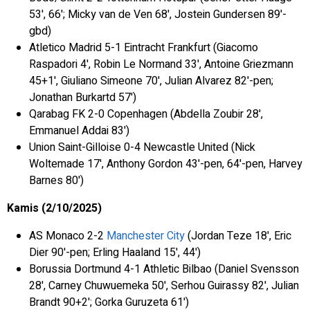
53', 66'; Micky van de Ven 68', Jostein Gundersen 89'-
gbd)
Atletico Madrid 5-1 Eintracht Frankfurt (Giacomo
Raspadori 4', Robin Le Normand 33', Antoine Griezmann
45+1', Giuliano Simeone 70', Julian Alvarez 82'-pen;
Jonathan Burkartd 57')
Qarabag FK 2-0 Copenhagen (Abdella Zoubir 28',
Emmanuel Addai 83')
Union Saint-Gilloise 0-4 Newcastle United (Nick
Woltemade 17', Anthony Gordon 43'-pen, 64'-pen, Harvey
Barnes 80')
Kamis (2/10/2025)
AS Monaco 2-2
Manchester City
(Jordan Teze 18', Eric
Dier 90'-pen; Erling Haaland 15', 44')
Borussia Dortmund 4-1 Athletic Bilbao (Daniel Svensson
28', Carney Chuwuemeka 50', Serhou Guirassy 82', Julian
Brandt 90+2'; Gorka Guruzeta 61')