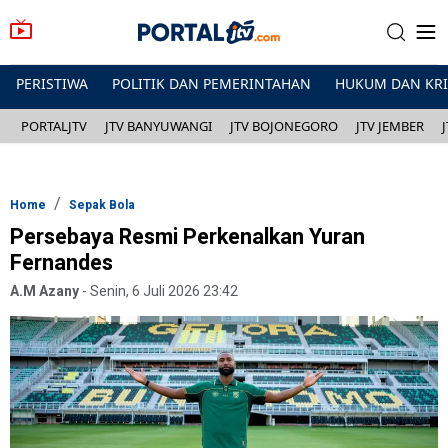
PERISTIWA
POLITIK DAN PEMERINTAHAN
HUKUM DAN KR
PORTALJTV
JTV BANYUWANGI
JTV BOJONEGORO
JTV JEMBER
Home
Sepak Bola
Persebaya Resmi Perkenalkan Yuran
Fernandes
A.M Azany
-
Senin, 6 Juli 2026 23:42