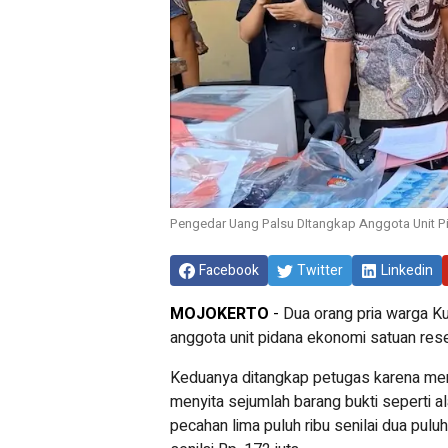
Pengedar Uang Palsu DItangkap Anggota Unit P
Facebook
Twitter
Linkedin
MOJOKERTO
-
Dua orang pria warga K
anggota unit pidana ekonomi satuan res
Keduanya ditangkap petugas karena m
menyita sejumlah barang bukti seperti al
pecahan lima puluh ribu senilai dua pul