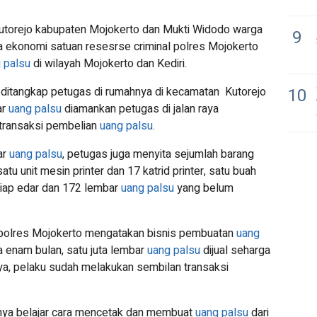
utorejo kabupaten Mojokerto dan Mukti Widodo warga
9
na ekonomi satuan resesrse criminal polres Mojokerto
 palsu
di wilayah Mojokerto dan Kediri.
ditangkap petugas di rumahnya di kecamatan Kutorejo
10
ar
uang palsu
diamankan petugas di jalan raya
transaksi pembelian
uang palsu
.
ar
uang palsu
, petugas juga menyita sejumlah barang
atu unit mesin printer dan 17 katrid printer, satu buah
iap edar dan 172 lembar
uang palsu
yang belum
 polres Mojokerto mengatakan bisnis pembuatan
uang
 enam bulan, satu juta lembar
uang palsu
dijual seharga
ya, pelaku sudah melakukan sembilan transaksi
nya belajar cara mencetak dan membuat
uang palsu
dari