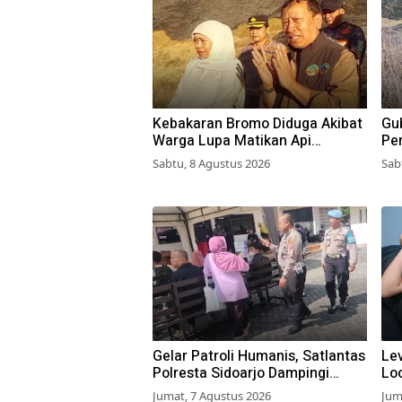
Kebakaran Bromo Diduga Akibat
Gub
Warga Lupa Matikan Api
Pe
Perapian di Jalur Tradisional
di
Sabtu, 8 Agustus 2026
Sab
Gelar Patroli Humanis, Satlantas
Lev
Polresta Sidoarjo Dampingi
Lo
Wajib Pajak di Samsat
BL
Jumat, 7 Agustus 2026
Jum