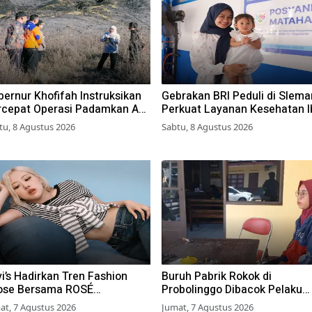
ernur Khofifah Instruksikan
Gebrakan BRI Peduli di Slema
rcepat Operasi Padamkan Api
Perkuat Layanan Kesehatan I
 Wisata Bromo
dan Anak Lewat Program Des
tu, 8 Agustus 2026
Sabtu, 8 Agustus 2026
Brilian 1000 HPK
i’s Hadirkan Tren Fashion
Buruh Pabrik Rokok di
ose Bersama ROSÉ
Probolinggo Dibacok Pelaku
ACKPINK
Begal, Motor dan Tas Amblas
at, 7 Agustus 2026
Jumat, 7 Agustus 2026