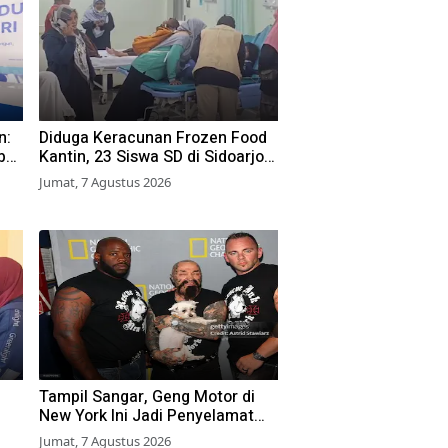
n:
Diduga Keracunan Frozen Food
bu
Kantin, 23 Siswa SD di Sidoarjo
a
Dilarikan ke RS
Jumat, 7 Agustus 2026
Tampil Sangar, Geng Motor di
New York Ini Jadi Penyelamat
Hewan Terlantar
Jumat, 7 Agustus 2026