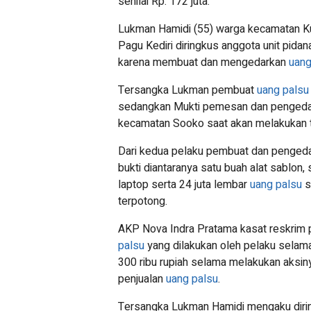
senilai Rp. 172 juta.
Lukman Hamidi (55) warga kecamatan K
Pagu Kediri diringkus anggota unit pida
karena membuat dan mengedarkan
uang
Tersangka Lukman pembuat
uang palsu
sedangkan Mukti pemesan dan penged
kecamatan Sooko saat akan melakukan 
Dari kedua pelaku pembuat dan penged
bukti diantaranya satu buah alat sablon, s
laptop serta 24 juta lembar
uang palsu
s
terpotong.
AKP Nova Indra Pratama kasat reskrim
palsu
yang dilakukan oleh pelaku selama
300 ribu rupiah selama melakukan aksin
penjualan
uang palsu
.
Tersangka Lukman Hamidi mengaku diri