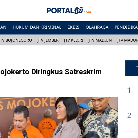
HAN
HUKUM DAN KRIMINAL
EKBIS
OLAHRAGA
PENDIDIK
JTV BOJONEGORO
JTV JEMBER
JTV KEDIRI
JTV MADIUN
JTV MADU
ojokerto Diringkus Satreskrim
1
2