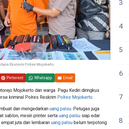
3
4
5
idana Ekonomi Polres Mojokerto
6
Pinterest
Whatsapp
Email
utorejo Mojokerto dan warga Pagu Kediri diringkus
7
erse kriminal Polres Reskrim
Polres Mojokerto
.
embuat dan mengedarkan
uang palsu
. Petugas juga
at sablon, mesin printer serta
uang palsu
siap edar
8
uh empat juta dan lembaran
uang palsu
belum terpotong