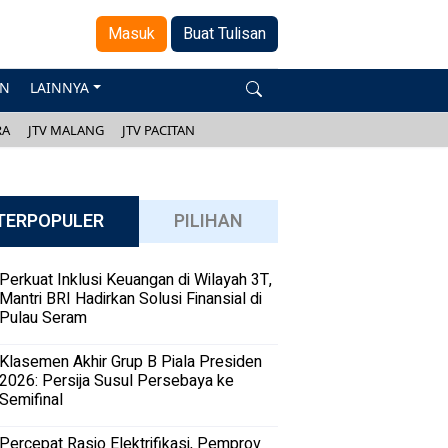
Masuk
Buat Tulisan
AN
LAINNYA
RA
JTV MALANG
JTV PACITAN
TERPOPULER
PILIHAN
Perkuat Inklusi Keuangan di Wilayah 3T,
Mantri BRI Hadirkan Solusi Finansial di
Pulau Seram
Klasemen Akhir Grup B Piala Presiden
2026: Persija Susul Persebaya ke
Semifinal
Percepat Rasio Elektrifikasi, Pemprov