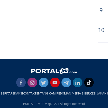
9
10
 BERITA
REDAKSI
KONTAK
TENTANG KAMI
PEDOMAN MEDIA SIBER
KEBIJAKAN 
PORTALJTV.COM @2022 | All Right Reseverd