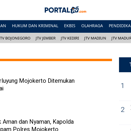
HAN
HUKUM DAN KRIMINAL
EKBIS
OLAHRAGA
PENDIDIK
JTV BOJONEGORO
JTV JEMBER
JTV KEDIRI
JTV MADIUN
JTV MADU
rluyung Mojokerto Ditemukan
1
ai
2
k Aman dan Nyaman, Kapolda
spam Polres Mojokerto