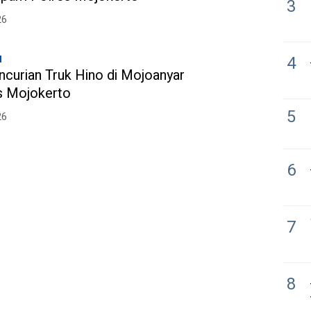
3
26
4
l
ncurian Truk Hino di Mojoanyar
s Mojokerto
5
26
6
7
8