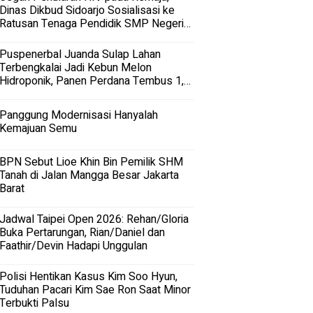
Dinas Dikbud Sidoarjo Sosialisasi ke
Ratusan Tenaga Pendidik SMP Negeri
dan Swasta di Sidoarjo
Puspenerbal Juanda Sulap Lahan
Terbengkalai Jadi Kebun Melon
Hidroponik, Panen Perdana Tembus 1,5
Ton
Panggung Modernisasi Hanyalah
Kemajuan Semu
BPN Sebut Lioe Khin Bin Pemilik SHM
Tanah di Jalan Mangga Besar Jakarta
Barat
Jadwal Taipei Open 2026: Rehan/Gloria
Buka Pertarungan, Rian/Daniel dan
Faathir/Devin Hadapi Unggulan
Polisi Hentikan Kasus Kim Soo Hyun,
Tuduhan Pacari Kim Sae Ron Saat Minor
Terbukti Palsu