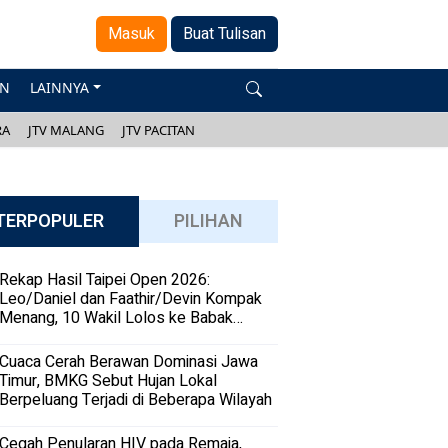
Masuk
Buat Tulisan
AN
LAINNYA
RA
JTV MALANG
JTV PACITAN
TERPOPULER
PILIHAN
Rekap Hasil Taipei Open 2026:
Leo/Daniel dan Faathir/Devin Kompak
Menang, 10 Wakil Lolos ke Babak
Kedua
Cuaca Cerah Berawan Dominasi Jawa
Timur, BMKG Sebut Hujan Lokal
Berpeluang Terjadi di Beberapa Wilayah
Cegah Penularan HIV pada Remaja,