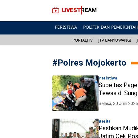
LIVESTREAM
PERISTIWA
POLITIK DAN PEMERINTA
PORTALJTV
JTV BANYUWANGI
#
Polres Mojokerto
Peristiwa
Supeltas Page
Tewas di Sung
Selasa, 30 Juni 2026
Berita
Pastikan Mudi
Jatim Cek Po