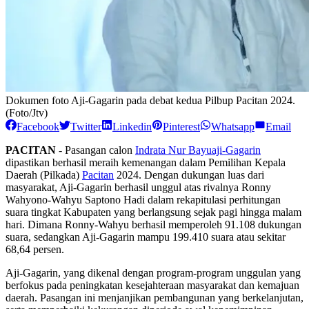
Dokumen foto Aji-Gagarin pada debat kedua Pilbup Pacitan 2024.
(Foto/Jtv)
Facebook
Twitter
Linkedin
Pinterest
Whatsapp
Email
PACITAN
- Pasangan calon
Indrata Nur Bayuaji-Gagarin
dipastikan berhasil meraih kemenangan dalam Pemilihan Kepala
Daerah (Pilkada)
Pacitan
2024. Dengan dukungan luas dari
masyarakat, Aji-Gagarin berhasil unggul atas rivalnya Ronny
Wahyono-Wahyu Saptono Hadi dalam rekapitulasi perhitungan
suara tingkat Kabupaten yang berlangsung sejak pagi hingga malam
hari. Dimana Ronny-Wahyu berhasil memperoleh 91.108 dukungan
suara, sedangkan Aji-Gagarin mampu 199.410 suara atau sekitar
68,64 persen.
Aji-Gagarin, yang dikenal dengan program-program unggulan yang
berfokus pada peningkatan kesejahteraan masyarakat dan kemajuan
daerah. Pasangan ini menjanjikan pembangunan yang berkelanjutan,