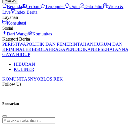
Masuk
Beranda
Terbaru
Terpopuler
Opini
Data Jatim
Video &
Live
Index Berita
Layanan
Konsultasi
Sosial
Dari Warga
Komunitas
Kategori Berita
PERISTIWA
POLITIK DAN PEMERINTAHAN
HUKUM DAN
KRIMINAL
EKBIS
OLAHRAGA
PENDIDIKAN
KESEHATAN
NA
GAYA HIDUP
HIBURAN
KULINER
KOMUNITAS
NYOBLOS REK
Follow Us
Pencarian