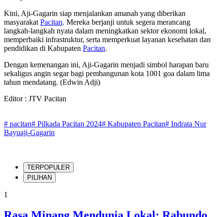
Kini, Aji-Gagarin siap menjalankan amanah yang diberikan
masyarakat
Pacitan
. Mereka berjanji untuk segera merancang
langkah-langkah nyata dalam meningkatkan sektor ekonomi lokal,
memperbaiki infrastruktur, serta memperkuat layanan kesehatan dan
pendidikan di Kabupaten
Pacitan
.
Dengan kemenangan ini, Aji-Gagarin menjadi simbol harapan baru
sekaligus angin segar bagi pembangunan kota 1001 goa dalam lima
tahun mendatang. (Edwin Adji)
Editor : JTV Pacitan
#
pacitan
#
Pilkada Pacitan 2024
#
Kabupaten Pacitan
#
Indrata Nur
Bayuaji-Gagarin
TERPOPULER
PILIHAN
1
Rasa Minang Mendunia Lokal: Rabundo