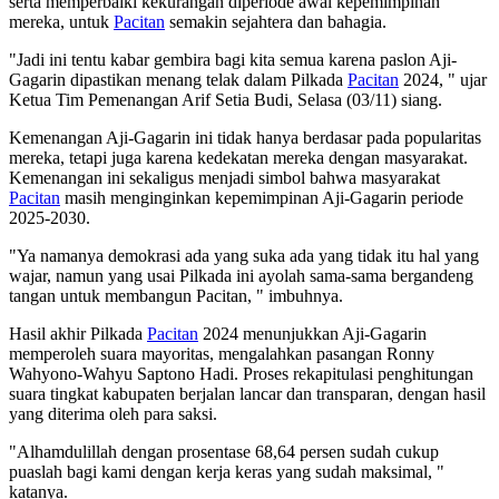
serta memperbaiki kekurangan diperiode awal kepemimpinan
mereka, untuk
Pacitan
semakin sejahtera dan bahagia.
"Jadi ini tentu kabar gembira bagi kita semua karena paslon Aji-
Gagarin dipastikan menang telak dalam Pilkada
Pacitan
2024, " ujar
Ketua Tim Pemenangan Arif Setia Budi, Selasa (03/11) siang.
Kemenangan Aji-Gagarin ini tidak hanya berdasar pada popularitas
mereka, tetapi juga karena kedekatan mereka dengan masyarakat.
Kemenangan ini sekaligus menjadi simbol bahwa masyarakat
Pacitan
masih menginginkan kepemimpinan Aji-Gagarin periode
2025-2030.
"Ya namanya demokrasi ada yang suka ada yang tidak itu hal yang
wajar, namun yang usai Pilkada ini ayolah sama-sama bergandeng
tangan untuk membangun Pacitan, " imbuhnya.
Hasil akhir Pilkada
Pacitan
2024 menunjukkan Aji-Gagarin
memperoleh suara mayoritas, mengalahkan pasangan Ronny
Wahyono-Wahyu Saptono Hadi. Proses rekapitulasi penghitungan
suara tingkat kabupaten berjalan lancar dan transparan, dengan hasil
yang diterima oleh para saksi.
"Alhamdulillah dengan prosentase 68,64 persen sudah cukup
puaslah bagi kami dengan kerja keras yang sudah maksimal, "
katanya.