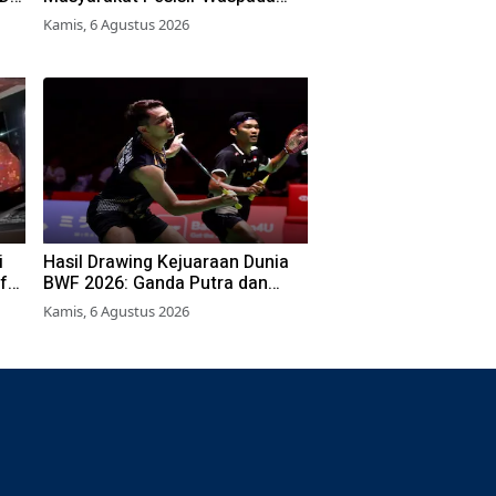
Cuaca Ekstrem
Kamis, 6 Agustus 2026
an
i
Hasil Drawing Kejuaraan Dunia
f
BWF 2026: Ganda Putra dan
Putri Langsung Lolos Babak
Kamis, 6 Agustus 2026
Kedua, 6 Wakil Bertarung dari
Awal