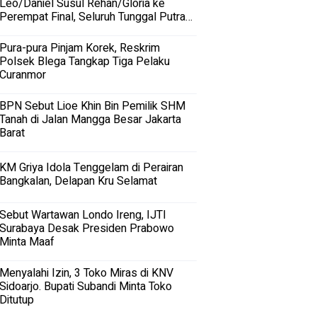
Leo/Daniel Susul Rehan/Gloria ke
Perempat Final, Seluruh Tunggal Putra
Terhenti
Pura-pura Pinjam Korek, Reskrim
Polsek Blega Tangkap Tiga Pelaku
Curanmor
BPN Sebut Lioe Khin Bin Pemilik SHM
Tanah di Jalan Mangga Besar Jakarta
Barat
KM Griya Idola Tenggelam di Perairan
Bangkalan, Delapan Kru Selamat
Sebut Wartawan Londo Ireng, IJTI
Surabaya Desak Presiden Prabowo
Minta Maaf
Menyalahi Izin, 3 Toko Miras di KNV
Sidoarjo. Bupati Subandi Minta Toko
Ditutup