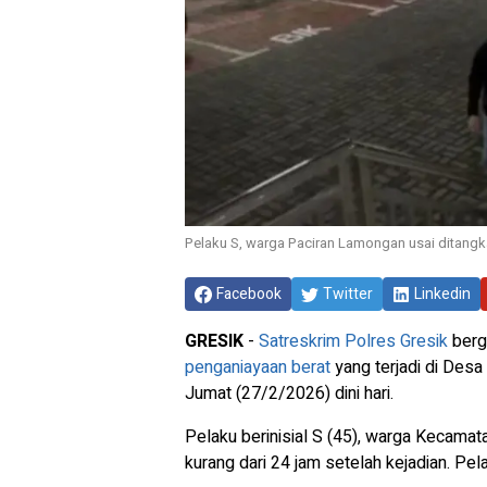
Pelaku S, warga Paciran Lamongan usai ditangka
Facebook
Twitter
Linkedin
GRESIK
-
Satreskrim Polres Gresik
berg
penganiayaan berat
yang terjadi di Des
Jumat (27/2/2026) dini hari.
Pelaku berinisial S (45), warga Kecama
kurang dari 24 jam setelah kejadian. Pe