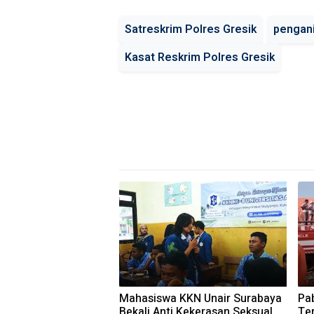
Satreskrim Polres Gresik
pengani
Kasat Reskrim Polres Gresik
Mahasiswa KKN Unair Surabaya
Pab
Bekali Anti Kekerasan Seksual
Ter