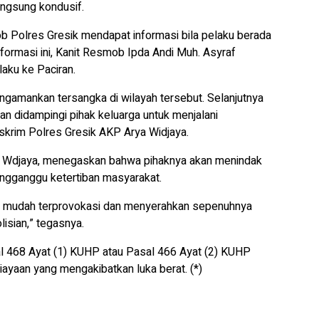
angsung kondusif.
b Polres Gresik mendapat informasi bila pelaku berada
formasi ini, Kanit Resmob Ipda Andi Muh. Asyraf
aku ke Paciran.
ngamankan tersangka di wilayah tersebut. Selanjutnya
n didampingi pihak keluarga untuk menjalani
eskrim Polres Gresik AKP Arya Widjaya.
 Wdjaya, menegaskan bahwa pihaknya akan menindak
ngganggu ketertiban masyarakat.
k mudah terprovokasi dan menyerahkan sepenuhnya
isian,” tegasnya.
sal 468 Ayat (1) KUHP atau Pasal 466 Ayat (2) KUHP
ayaan yang mengakibatkan luka berat. (*)