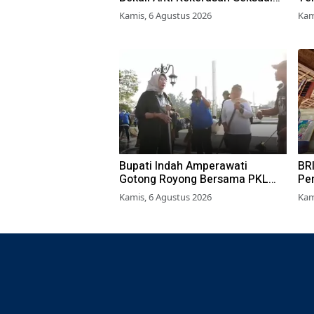
pada Siswa SMK
Pe
Kamis, 6 Agustus 2026
Kam
Bupati Indah Amperawati
BRI
Gotong Royong Bersama PKL
Pe
Bersihkan Alun-Alun Lumajang
Per
Kamis, 6 Agustus 2026
Kam
Don