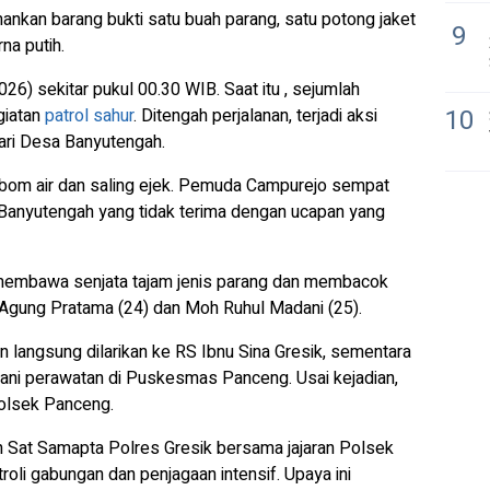
ankan barang bukti satu buah parang, satu potong jaket
9
na putih.
026) sekitar pukul 00.30 WIB. Saat itu , sejumlah
10
giatan
patrol sahur
. Ditengah perjalanan, terjadi aksi
ari Desa Banyutengah.
 bom air dan saling ejek. Pemuda Campurejo sempat
 Banyutengah yang tidak terima dengan ucapan yang
il membawa senjata tajam jenis parang dan membacok
Agung Pratama (24) dan Moh Ruhul Madani (25).
 langsung dilarikan ke RS Ibnu Sina Gresik, sementara
ani perawatan di Puskesmas Panceng. Usai kejadian,
olsek Panceng.
n Sat Samapta Polres Gresik bersama jajaran Polsek
roli gabungan dan penjagaan intensif. Upaya ini