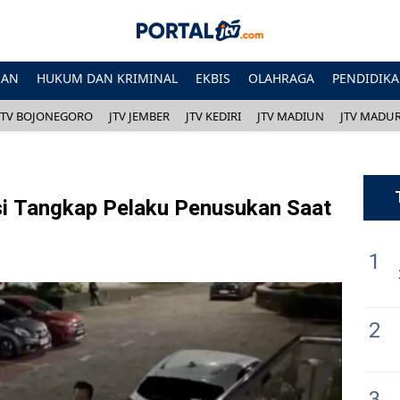
HAN
HUKUM DAN KRIMINAL
EKBIS
OLAHRAGA
PENDIDIK
JTV BOJONEGORO
JTV JEMBER
JTV KEDIRI
JTV MADIUN
JTV MADU
isi Tangkap Pelaku Penusukan Saat
1
2
3