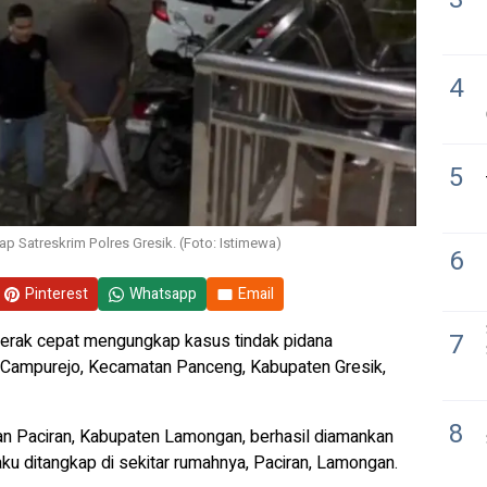
4
5
p Satreskrim Polres Gresik. (Foto: Istimewa)
6
Pinterest
Whatsapp
Email
7
erak cepat mengungkap kasus tindak pidana
a Campurejo, Kecamatan Panceng, Kabupaten Gresik,
8
tan Paciran, Kabupaten Lamongan, berhasil diamankan
laku ditangkap di sekitar rumahnya, Paciran, Lamongan.