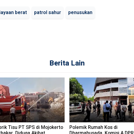
ayaan berat
patrol sahur
penusukan
Berita Lain
rik Tisu PT SPS di Mojokerto
Polemik Rumah Kos di
bakar, Diduga Akibat
Dharmahusada, Komisi A DP