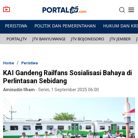
PERISTIWA
POLITIK DAN PEMERINTAHAN
HUKUM DAN KR
PORTALJTV
JTV BANYUWANGI
JTV BOJONEGORO
JTV JEMBER
Home
Peristiwa
KAI Gandeng Railfans Sosialisasi Bahaya di
Perlintasan Sebidang
Aminudin Ilham
-
Senin, 1 September 2025 06:00