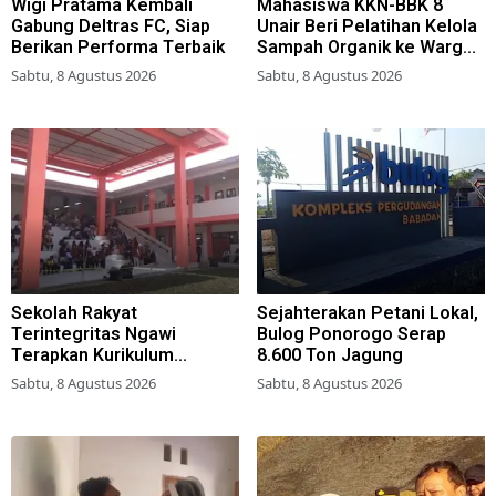
Wigi Pratama Kembali
Mahasiswa KKN-BBK 8
Gabung Deltras FC, Siap
Unair Beri Pelatihan Kelola
Berikan Performa Terbaik
Sampah Organik ke Warga
Simokerto Surabaya
Sabtu, 8 Agustus 2026
Sabtu, 8 Agustus 2026
Sekolah Rakyat
Sejahterakan Petani Lokal,
Terintegritas Ngawi
Bulog Ponorogo Serap
Terapkan Kurikulum
8.600 Ton Jagung
Berbasis Asrama
Sabtu, 8 Agustus 2026
Sabtu, 8 Agustus 2026