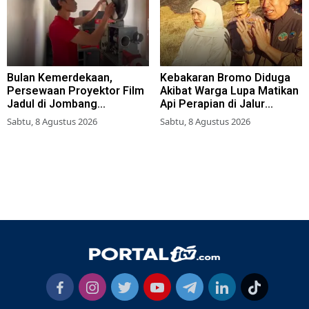
Bulan Kemerdekaan,
Kebakaran Bromo Diduga
Persewaan Proyektor Film
Akibat Warga Lupa Matikan
Jadul di Jombang
Api Perapian di Jalur
Meningkat
Tradisional
Sabtu, 8 Agustus 2026
Sabtu, 8 Agustus 2026