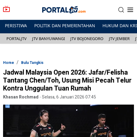
PERISTIWA
POLITIK DAN PEMERINTAHAN
HUKUM DAN KR
PORTALJTV
JTV BANYUWANGI
JTV BOJONEGORO
JTV JEMBER
Home
Bulu Tangkis
Jadwal Malaysia Open 2026: Jafar/Felisha
Tantang Chen/Toh, Usung Misi Pecah Telur
Kontra Unggulan Tuan Rumah
Khasan Rochmad
-
Selasa, 6 Januari 2026 07:45