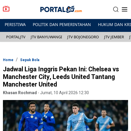
PERISTIWA
POLITIK DAN PEMERINTAHAN
HUKUM DAN KR
PORTALJTV
JTV BANYUWANGI
JTV BOJONEGORO
JTV JEMBER
Home
Sepak Bola
Jadwal Liga Inggris Pekan Ini: Chelsea vs
Manchester City, Leeds United Tantang
Manchester United
Khasan Rochmad
-
Jumat, 10 April 2026 12:30