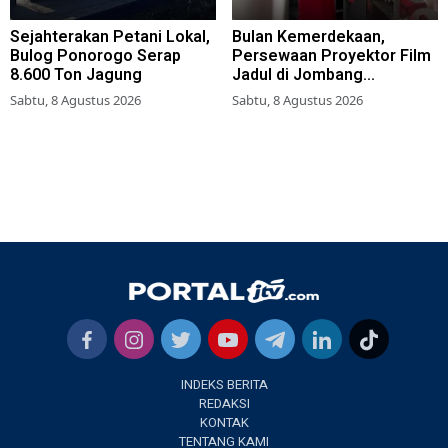
Sejahterakan Petani Lokal,
Bulan Kemerdekaan,
Bulog Ponorogo Serap
Persewaan Proyektor Film
8.600 Ton Jagung
Jadul di Jombang
Meningkat
Sabtu, 8 Agustus 2026
Sabtu, 8 Agustus 2026
INDEKS BERITA
REDAKSI
KONTAK
TENTANG KAMI